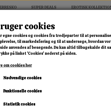
ERRESKO
SUPER DEALS
EROTISK KOLLEKTIO
bruger cookies
r egne cookies og cookies fra tredjeparter til at personalise
MIX FRIT • KØB 3 BETAL FOR
levelse, til markedsføring og til at undersøge, hvordan vo
ide anvendes af besøgende. Du kan altid tilbagekalde dit 
Urban Sand Boot
rykke på linket 'Cookies' nederst på siden.
Varenummer: tl93-3 beige a21
e om cookies her
🎁 SPAR 10 % – KLIK 
Nødvendige cookies
200,00 kr.
Funktionelle cookies
198,00 kr.
Størrelse
Statistik cookies