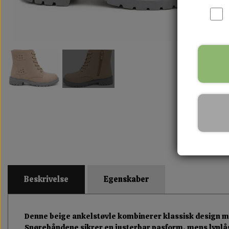
Beskrivelse
Egenskaber
Denne beige ankelstøvle kombinerer klassisk design med 
Snørebåndene sikrer en justerbar pasform, mens lynlåse