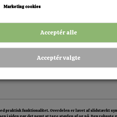
36
37
38
39
Marketing cookies
KØB NU!
Acceptér alle
✅ Hurtig levering
✅ Dansk webshop
✅ Fysisk butik i Esbjerg
Acceptér valgte
✅ Sikker betaling
praktisk funktionalitet. Overdelen er lavet af slidstærkt synt
n i siden gør det nemt at tage støvlen af og på. Den robuste g