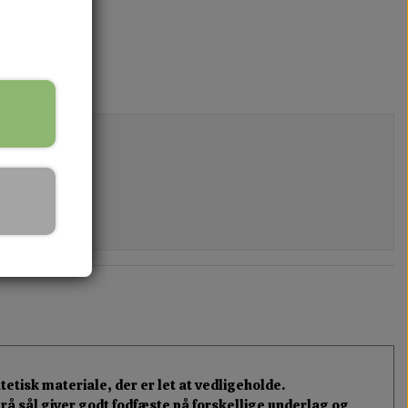
etisk materiale, der er let at vedligeholde.
rå sål giver godt fodfæste på forskellige underlag og