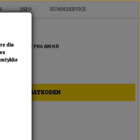
N
INFO
KUNDESERVICE
re din
 2 • FRI FRAGT FRA 699 KR
res
samtykke
HER OG FÅ RABATKODEN