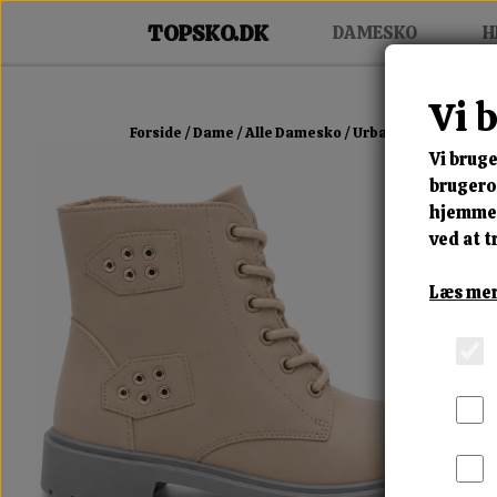
DAMESKO
H
Vi 
Forside
Dame
Alle Damesko
Urban Sand Boot
Vi bruge
brugerop
hjemmes
ved at t
Læs mer