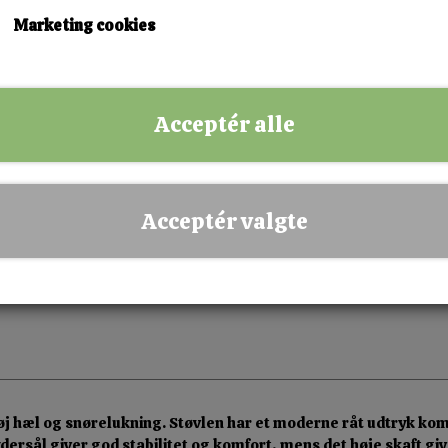
38
39
Marketing cookies
KØB NU!
Acceptér alle
✅ Hurtig levering
✅ Dansk webshop
✅ Fysisk butik i Esbjerg
Acceptér valgte
✅ Sikker betaling
høj hæl og snørelukning. Støvlen har et moderne råt udtryk k
ydersål giver god stabilitet og komfort, mens det høje skaft gi