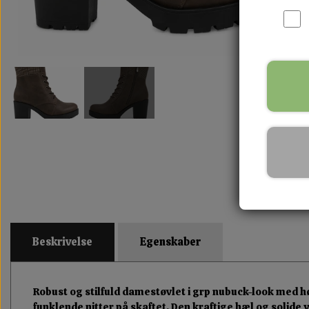
Beskrivelse
Egenskaber
Robust og stilfuld damestøvlet i grp nubuck-look med 
funklende nitter på skaftet. Den kraftige hæl og solide 