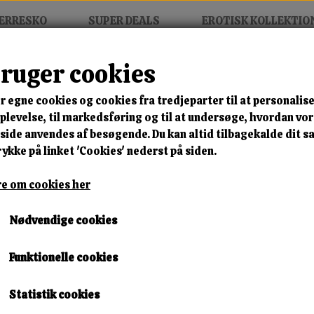
ERRESKO
SUPER DEALS
EROTISK KOLLEKTIO
bruger cookies
r egne cookies og cookies fra tredjeparter til at personalise
MIX FRIT • KØB 3 BETAL FOR
levelse, til markedsføring og til at undersøge, hvordan vo
ide anvendes af besøgende. Du kan altid tilbagekalde dit 
Bronze Glam Boot
rykke på linket 'Cookies' nederst på siden.
Varenummer: zh823 grey b1
e om cookies her
🎁 SPAR 10 % – KLIK 
Nødvendige cookies
250,00 kr.
Funktionelle cookies
232,50 kr.
Størrelse
Statistik cookies