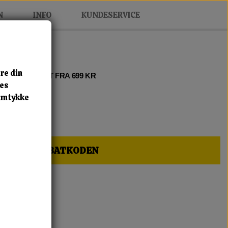
N
INFO
KUNDESERVICE
re din
 2 • FRI FRAGT FRA 699 KR
res
samtykke
HER OG FÅ RABATKODEN