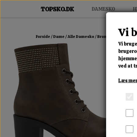
DAMESKO
H
Vi 
Forside
Dame
Alle Damesko
Bronze Glam Boot
Vi bruge
brugerop
hjemmes
ved at t
Læs mer