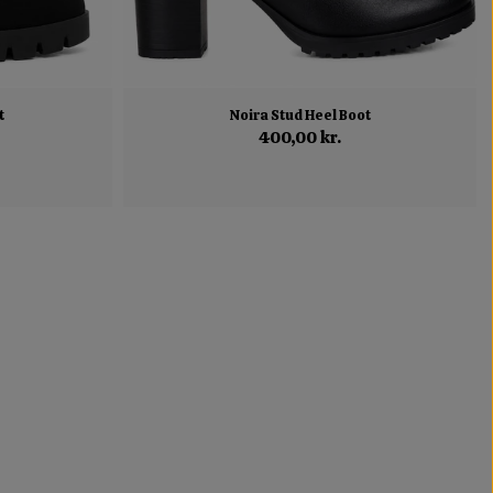
t
Noira Stud Heel Boot
400,00 kr.