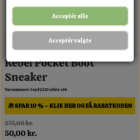
Acceptér alle
Acceptér valgte
MIX FRIT · KØB 3 BETAL FOR 2
Rebel Pocket Boot
Sneaker
Varenummer: toyd2210 white a14
🎁 SPAR 10 % – KLIK HER OG FÅ RABATKODEN
275,00 kr.
50,00 kr.