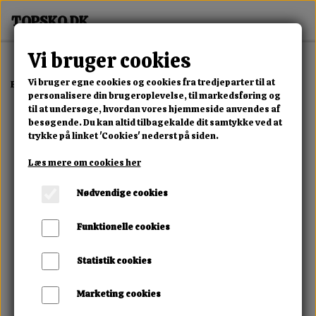
Vi bruger cookies
Vi bruger egne cookies og cookies fra tredjeparter til at
Forside
Dame
Alle Damesko
Rebel Pocket Boot Sneaker
personalisere din brugeroplevelse, til markedsføring og
til at undersøge, hvordan vores hjemmeside anvendes af
besøgende. Du kan altid tilbagekalde dit samtykke ved at
trykke på linket 'Cookies' nederst på siden.
Læs mere om cookies her
Nødvendige cookies
Funktionelle cookies
Statistik cookies
Marketing cookies