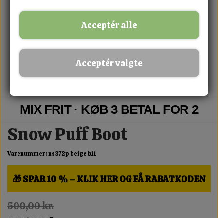
Acceptér alle
Acceptér valgte
MIX FRIT · KØB 3 BETAL FOR 2
Snow Puff Boot
Varenummer: ns372p beige b11
🎁 SPAR 10 % – KLIK HER OG FÅ RABATKODEN
500,00 kr.