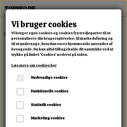
Vi bruger cookies
Vi bruger egne cookies og cookies fra tredjeparter til at
Forside
Dame
Alle Damesko
Snow Puff Boot
personalisere din brugeroplevelse, til markedsføring og
til at undersøge, hvordan vores hjemmeside anvendes af
besøgende. Du kan altid tilbagekalde dit samtykke ved at
trykke på linket 'Cookies' nederst på siden.
Læs mere om cookies her
Nødvendige cookies
Funktionelle cookies
Statistik cookies
Marketing cookies