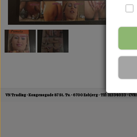
VN Trading
Kongensgade 87 St. Tv.
6700 Esbjerg
Tlf: 31334033
CVR: