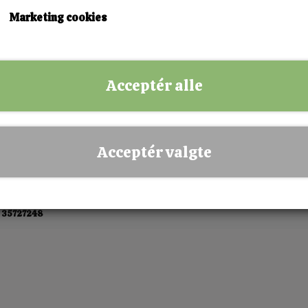
KØB NU!
Marketing cookies
✅ Hurtig levering
✅ Dansk webshop
Acceptér alle
✅ Fysisk butik i Esbjerg
✅ Sikker betaling
Acceptér valgte
 35727248