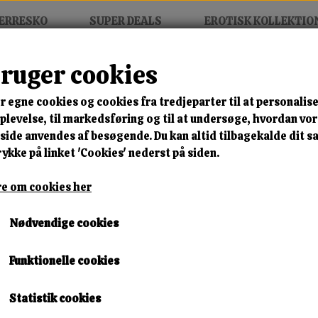
ERRESKO
SUPER DEALS
EROTISK KOLLEKTIO
bruger cookies
amela Studio 69
r egne cookies og cookies fra tredjeparter til at personalise
MIX FRIT • KØB 3 BETAL FOR
levelse, til markedsføring og til at undersøge, hvordan vo
ide anvendes af besøgende. Du kan altid tilbagekalde dit 
Den Unge Polske Pamela St
rykke på linket 'Cookies' nederst på siden.
Varenummer: pam dvd5
e om cookies her
🎁 SPAR 10 % – KLIK 
Nødvendige cookies
169,00 kr.
Funktionelle cookies
Lagerstatus:
1 på lager
Leveringstid:
Omgående Levering
Statistik cookies