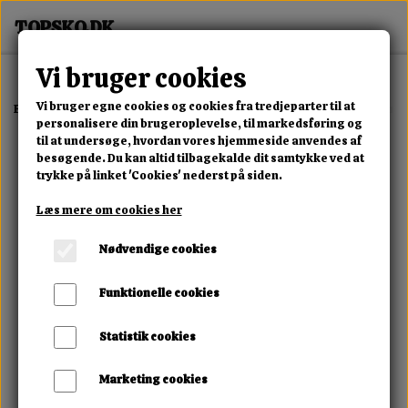
Vi bruger cookies
Vi bruger egne cookies og cookies fra tredjeparter til at
Forside
Erotisk Kollektion
Dvd
Die Piss Schlampen Arena Extrem
personalisere din brugeroplevelse, til markedsføring og
til at undersøge, hvordan vores hjemmeside anvendes af
besøgende. Du kan altid tilbagekalde dit samtykke ved at
trykke på linket 'Cookies' nederst på siden.
Læs mere om cookies her
Nødvendige cookies
Funktionelle cookies
Statistik cookies
Marketing cookies