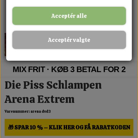
Acceptér alle
Acceptér valgte
MIX FRIT · KØB 3 BETAL FOR 2
Die Piss Schlampen
Arena Extrem
Varenummer: arena dvd3
🎁 SPAR 10 % – KLIK HER OG FÅ RABATKODEN