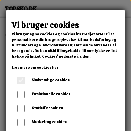
Vi bruger cookies
Vi bruger egne cookies og cookies fra tredjeparter til at
Forside
Erotisk Kollektion
Alle Produkter
Dillon Harper - Fleshligh
personalisere din brugeroplevelse, til markedsføring og
til at undersøge, hvordan vores hjemmeside anvendes af
besøgende. Du kan altid tilbagekalde dit samtykke ved at
trykke på linket 'Cookies' nederst på siden.
Læs mere om cookies her
Nødvendige cookies
Funktionelle cookies
Statistik cookies
Marketing cookies