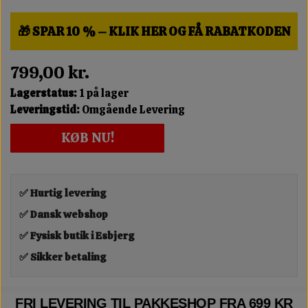
🎁 SPAR 10 % – KLIK HER OG FÅ RABATKODEN
799,00 kr.
Lagerstatus:
1 på lager
Leveringstid:
Omgående Levering
KØB NU!
✅ Hurtig levering
✅ Dansk webshop
✅ Fysisk butik i Esbjerg
✅ Sikker betaling
FRI LEVERING TIL PAKKESHOP FRA 699 KR