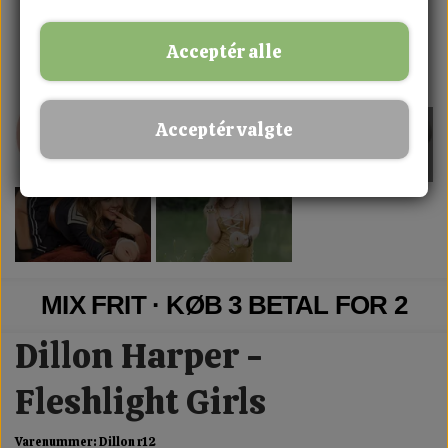
Acceptér alle
Acceptér valgte
MIX FRIT · KØB 3 BETAL FOR 2
Dillon Harper -
Fleshlight Girls
Varenummer: Dillon r12