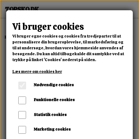
Vi bruger cookies
Vi bruger egne cookies og cookies fra tredjeparter til at
Forside
Erotisk Kollektion
Dvd
Dirty Men At Work Private Matador
personalisere din brugeroplevelse, til markedsføring og
til at undersøge, hvordan vores hjemmeside anvendes af
besøgende. Du kan altid tilbagekalde dit samtykke ved at
trykke på linket 'Cookies' nederst på siden.
Læs mere om cookies her
Nødvendige cookies
Funktionelle cookies
Statistik cookies
Marketing cookies