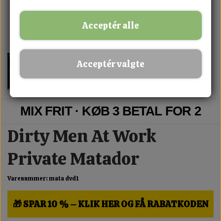
Acceptér alle
Acceptér valgte
MIX FRIT · KØB 3 BETAL FOR 2
Dirty Men At Work
Private Matador
Varenummer: mata dvd1
🎁 SPAR 10 % – KLIK HER OG FÅ RABATKODEN