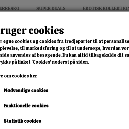
ERRESKO
SUPER DEALS
EROTISK KOLLEKTIO
bruger cookies
Darling
r egne cookies og cookies fra tredjeparter til at personalise
MIX FRIT • KØB 3 BETAL FOR
levelse, til markedsføring og til at undersøge, hvordan vo
ide anvendes af besøgende. Du kan altid tilbagekalde dit 
Doggy Darling
rykke på linket 'Cookies' nederst på siden.
Varenummer: Doggy r18
e om cookies her
🎁 SPAR 10 % – KLIK 
Nødvendige cookies
1.599,00 kr.
Funktionelle cookies
Lagerstatus:
1 på lager
Leveringstid:
Omgående Levering
Statistik cookies