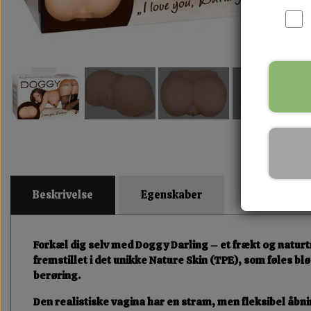
Beskrivelse
Egenskaber
Forkæl dig selv med
Doggy Darling
– et frækt og naturt
fremstillet i det unikke
Nature Skin (TPE)
, som føles bl
berøring.
Den
realistiske vagina
har en stram, men fleksibel åbnin