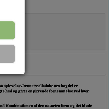
ens oplevelse. Denne
realistiske sex bagdel
er
 ægte hud og giver en pirrende fornemmelse ved hver
stød. Kombinationen af den
naturtro form
og det bløde