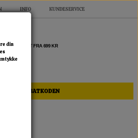
N
INFO
KUNDESERVICE
re din
 2 • FRI FRAGT FRA 699 KR
res
samtykke
HER OG FÅ RABATKODEN