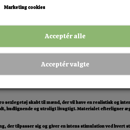
KØB NU!
Marketing cookies
✅ Hurtig levering
✅ Dansk webshop
Acceptér alle
✅ Fysisk butik i Esbjerg
✅ Sikker betaling
Acceptér valgte
ro sexlegetøj skabt til mænd, der vil have en realistisk og int
ødt, hudlignende og utroligt livagtigt. Materialet efterligner
g, der tilpasser sig og giver en intens stimulation ved hvert 