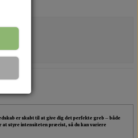
dskab er skabt til at give dig det perfekte greb – både
 at styre intensiteten præcist, så du kan variere