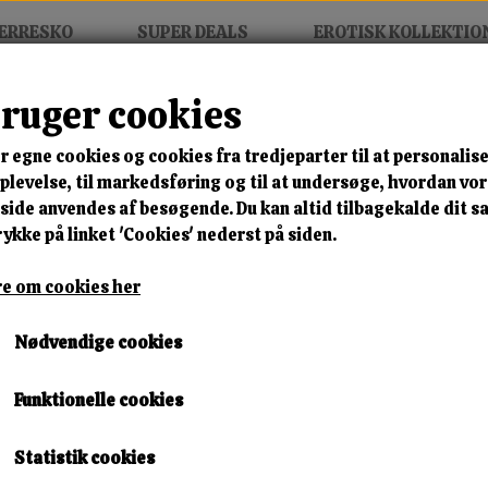
ERRESKO
SUPER DEALS
EROTISK KOLLEKTIO
bruger cookies
s Grip Penisfiksering
r egne cookies og cookies fra tredjeparter til at personalise
MIX FRIT • KØB 3 BETAL FOR
levelse, til markedsføring og til at undersøge, hvordan vo
ide anvendes af besøgende. Du kan altid tilbagekalde dit 
Dominans Grip Penisfikser
rykke på linket 'Cookies' nederst på siden.
Varenummer: Dg t3
e om cookies her
🎁 SPAR 10 % – KLIK 
Nødvendige cookies
249,00 kr.
Funktionelle cookies
Lagerstatus:
6 på lager
Leveringstid:
Omgående Levering
Statistik cookies