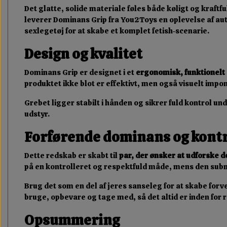
Det glatte, solide materiale føles både køligt og kraftf
leverer Dominans Grip fra You2Toys en oplevelse af aut
sexlegetøj for at skabe et komplet fetish-scenarie.
Design og kvalitet
Dominans Grip er designet i et
ergonomisk, funktionelt 
produktet ikke blot er effektivt, men også visuelt impon
Grebet ligger stabilt i hånden og sikrer fuld kontrol 
udstyr.
Forførende dominans og kont
Dette redskab er skabt til
par, der ønsker at udforske 
på en kontrolleret og respektfuld måde, mens den submis
Brug det som en del af jeres sanseleg for at skabe forve
bruge, opbevare og tage med, så det altid er inden for 
Opsummering