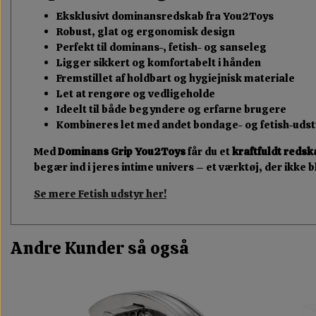
Eksklusivt dominansredskab fra You2Toys
Robust, glat og ergonomisk design
Perfekt til dominans-, fetish- og sanseleg
Ligger sikkert og komfortabelt i hånden
Fremstillet af holdbart og hygiejnisk materiale
Let at rengøre og vedligeholde
Ideelt til både begyndere og erfarne brugere
Kombineres let med andet bondage- og fetish-udst
Med
Dominans Grip You2Toys
får du et
kraftfuldt redsk
begær ind i jeres intime univers – et værktøj, der ikke
Se mere Fetish udstyr her!
Andre Kunder så også