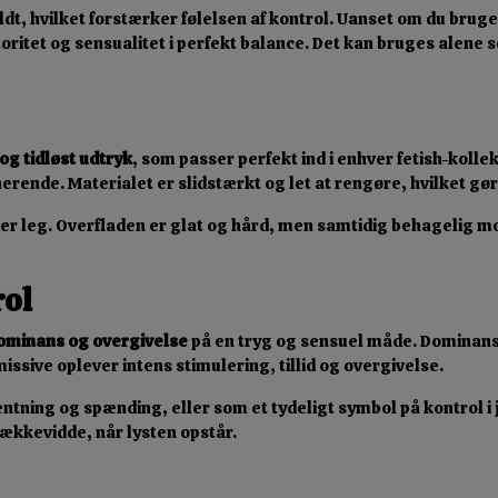
uldt, hvilket forstærker følelsen af kontrol. Uanset om du brug
oritet og sensualitet i perfekt balance. Det kan bruges alen
og tidløst udtryk
, som passer perfekt ind i enhver fetish-koll
erende. Materialet er slidstærkt og let at rengøre, hvilket gør
under leg. Overfladen er glat og hård, men samtidig behagelig
rol
dominans og overgivelse
på en tryg og sensuel måde. Dominans
sive oplever intens stimulering, tillid og overgivelse.
ntning og spænding, eller som et tydeligt symbol på kontrol i 
rækkevidde, når lysten opstår.