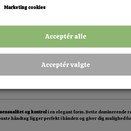
KØB NU!
Marketing cookies
✅ Hurtig levering
✅ Dansk webshop
Acceptér alle
✅ Fysisk butik i Esbjerg
✅ Sikker betaling
Acceptér valgte
sensualitet og kontrol
i en elegant form. Dette dominerende re
buste håndtag ligger perfekt i hånden og giver dig mulighed for