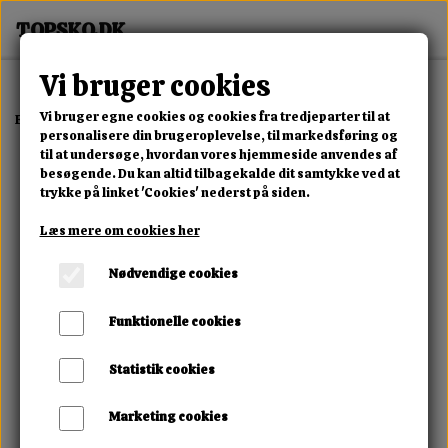
Vi bruger cookies
Vi bruger egne cookies og cookies fra tredjeparter til at
Forside
Dame
Alle Damesko
Aurex Motion Black Sneaker
personalisere din brugeroplevelse, til markedsføring og
til at undersøge, hvordan vores hjemmeside anvendes af
besøgende. Du kan altid tilbagekalde dit samtykke ved at
trykke på linket 'Cookies' nederst på siden.
Læs mere om cookies her
Nødvendige cookies
Funktionelle cookies
Statistik cookies
Marketing cookies