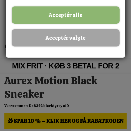
Acceptér alle
Acceptér valgte
MIX FRIT · KØB 3 BETAL FOR 2
Aurex Motion Black
Sneaker
Varenummer: Ds8342 black/grey a10
🎁 SPAR 10 % – KLIK HER OG FÅ RABATKODEN