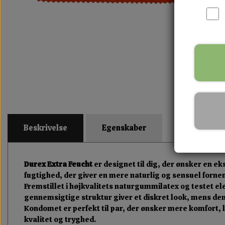
Beskrivelse
Egenskaber
Durex Extra Feucht
er designet til dig, der ønsker en 
fugtighed, der giver en mere naturlig og sensuel forn
Fremstillet i højkvalitets naturgummilatex og testet e
gennemsigtige struktur giver et diskret look, mens den
Kondomet er perfekt til par, der ønsker mere komfort, 
kvalitet og tryghed.