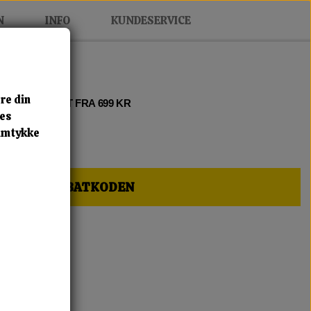
N
INFO
KUNDESERVICE
re din
 2 • FRI FRAGT FRA 699 KR
res
samtykke
HER OG FÅ RABATKODEN