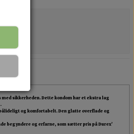
is med sikkerheden. Dette kondom har et ekstra lag
.
ålideligt og komfortabelt. Den glatte overflade og
både begyndere og erfarne, som sætter pris på Durex’