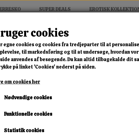
ERRESKO
SUPER DEALS
EROTISK KOLLEKTIO
bruger cookies
xtra Fugtig
r egne cookies og cookies fra tredjeparter til at personalise
MIX FRIT • KØB 3 BETAL FOR
levelse, til markedsføring og til at undersøge, hvordan vo
ide anvendes af besøgende. Du kan altid tilbagekalde dit 
Durex Extra Fugtig
rykke på linket 'Cookies' nederst på siden.
e om cookies her
🎁 SPAR 10 % – KLIK 
Nødvendige cookies
10,00 kr.
Lagerstatus:
9 på lager
Funktionelle cookies
Leveringstid:
Omgående Levering
Statistik cookies
KØB NU!