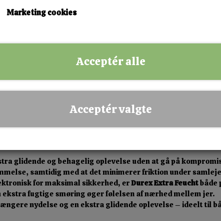
Marketing cookies
✅ Hurtig levering
✅ Dansk webshop
✅ Fysisk butik i Esbjerg
Acceptér alle
✅ Sikker betaling
Acceptér valgte
ekstra glidende og behagelig oplevelse uden at gå på komprom
emmelse, samtidig med at det minimerer friktion under samleje
lektronisk for maksimal sikkerhed, er
Durex Extra Feucht
både p
 ekstra fugtige smøring øger følelsen af nærhed mellem jer.
længere nydelse og en ekstra glidende oplevelse – ideelt til 