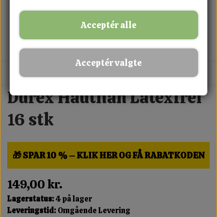
Acceptér alle
Acceptér valgte
MIX FRIT · KØB 3 BETAL FOR 2
Durex Hautnah Latexfrei
16 stk
🎁 SPAR 10 % – KLIK HER OG FÅ RABATKODEN
149,00 kr.
Lagerstatus:
4 på lager
Leveringstid:
Omgående Levering