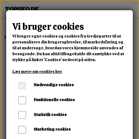
Vi bruger cookies
Vi bruger egne cookies og cookies fra tredjeparter til at
Forside
Erotisk Kollektion
Alle Produkter
Durex Hautnah Latexfrei
personalisere din brugeroplevelse, til markedsføring og
til at undersøge, hvordan vores hjemmeside anvendes af
besøgende. Du kan altid tilbagekalde dit samtykke ved at
trykke på linket 'Cookies' nederst på siden.
Læs mere om cookies her
Nødvendige cookies
Funktionelle cookies
Statistik cookies
Marketing cookies