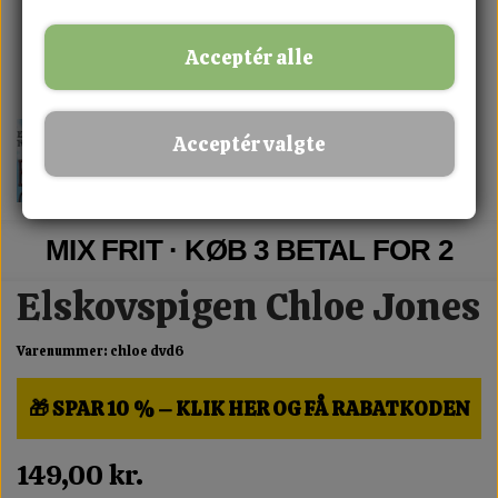
Acceptér alle
Acceptér valgte
MIX FRIT · KØB 3 BETAL FOR 2
Elskovspigen Chloe Jones
Varenummer: chloe dvd6
🎁 SPAR 10 % – KLIK HER OG FÅ RABATKODEN
149,00 kr.