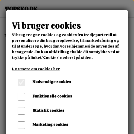
Vi bruger cookies
Vi bruger egne cookies og cookies fra tredjeparter til at
Forside
Erotisk Kollektion
Dvd
Elskovspigen Chloe Jones
personalisere din brugeroplevelse, til markedsføring og
til at undersøge, hvordan vores hjemmeside anvendes af
besøgende. Du kan altid tilbagekalde dit samtykke ved at
trykke på linket 'Cookies' nederst på siden.
Læs mere om cookies her
Nødvendige cookies
Funktionelle cookies
Statistik cookies
Marketing cookies