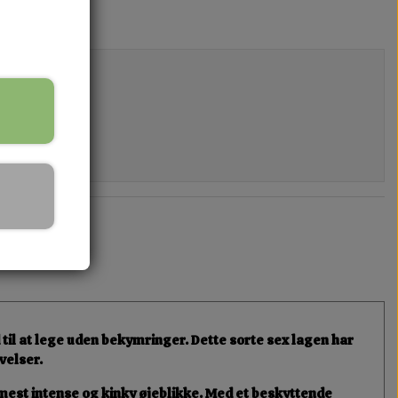
ed til at lege uden bekymringer. Dette
sorte sex lagen
har
evelser
.
 mest
intense og kinky øjeblikke
. Med et
beskyttende