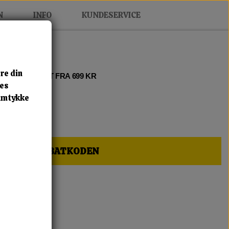
N
INFO
KUNDESERVICE
re din
 2 • FRI FRAGT FRA 699 KR
res
samtykke
HER OG FÅ RABATKODEN