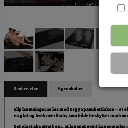
Beskrivelse
Egenskaber
Slip hæmningerne løs med
Orgy Spannbettlaken
– et e
en glat og fræk overflade, som både beskytter madrass
Det elastiske stræk gør, at lagenet nemt kan spændes 