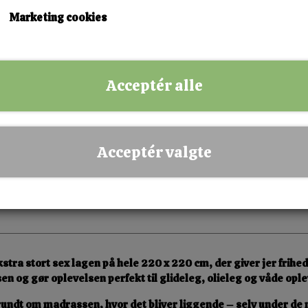
KØB NU!
Marketing cookies
✅ Hurtig levering
✅ Dansk webshop
Acceptér alle
✅ Fysisk butik i Esbjerg
✅ Sikker betaling
Acceptér valgte
kstra stort
sex lagen
på hele
220 x 220 cm
, der giver jer frih
en og gør oplevelsen perfekt til
glideleg, olieleg og våde opl
rundt om madrassen, hvor det bliver liggende – selv under de