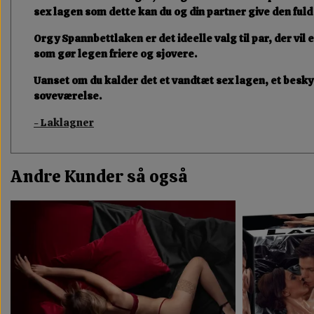
sex lagen
som dette kan du og din partner give den fuld
Orgy Spannbettlaken
er det ideelle valg til
par
, der vi
som gør legen friere og sjovere.
Uanset om du kalder det et
vandtæt sex lagen
, et
besky
soveværelse.
- Laklagner
Andre Kunder så også