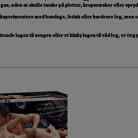
 gas, uden at skulle tænke på
pletter, kropsvæsker eller opry
l eksperimentere med
bondage, fetish eller hardcore leg
, men o
ttende lagen til sengen
eller et
kinky lagen til våd leg
, er
Orgy