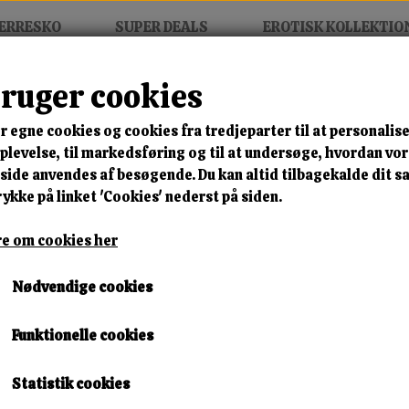
ERRESKO
SUPER DEALS
EROTISK KOLLEKTIO
bruger cookies
en 220x220cm
r egne cookies og cookies fra tredjeparter til at personalise
MIX FRIT • KØB 3 BETAL FOR
levelse, til markedsføring og til at undersøge, hvordan vo
ide anvendes af besøgende. Du kan altid tilbagekalde dit 
Laklagen 220x220cm
rykke på linket 'Cookies' nederst på siden.
Varenummer: 220220 r22
e om cookies her
🎁 SPAR 10 % – KLIK 
Nødvendige cookies
799,00 kr.
Funktionelle cookies
Lagerstatus:
3 på lager
Leveringstid:
Omgående Levering
Statistik cookies