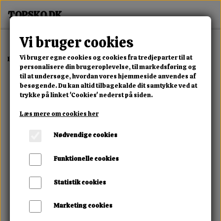
Vi bruger cookies
Vi bruger egne cookies og cookies fra tredjeparter til at
Forside
Erotisk Kollektion
Dvd
Fetish Evolution Black Moon
personalisere din brugeroplevelse, til markedsføring og
til at undersøge, hvordan vores hjemmeside anvendes af
besøgende. Du kan altid tilbagekalde dit samtykke ved at
trykke på linket 'Cookies' nederst på siden.
Læs mere om cookies her
Nødvendige cookies
Funktionelle cookies
Statistik cookies
Marketing cookies