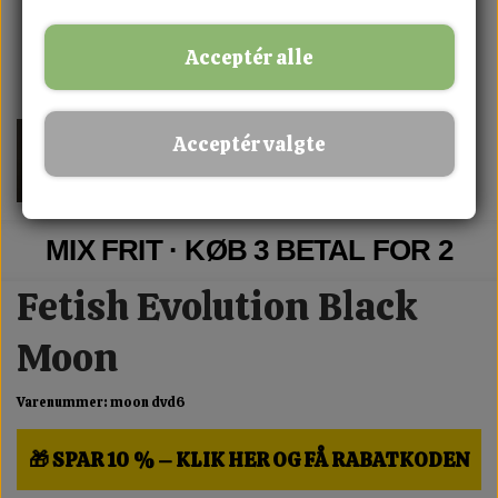
Acceptér alle
Acceptér valgte
MIX FRIT · KØB 3 BETAL FOR 2
Fetish Evolution Black
Moon
Varenummer: moon dvd6
🎁 SPAR 10 % – KLIK HER OG FÅ RABATKODEN