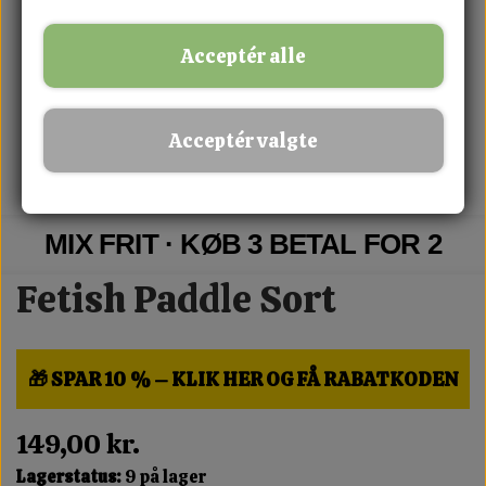
Acceptér alle
Acceptér valgte
MIX FRIT · KØB 3 BETAL FOR 2
Fetish Paddle Sort
🎁 SPAR 10 % – KLIK HER OG FÅ RABATKODEN
149,00 kr.
Lagerstatus:
9 på lager