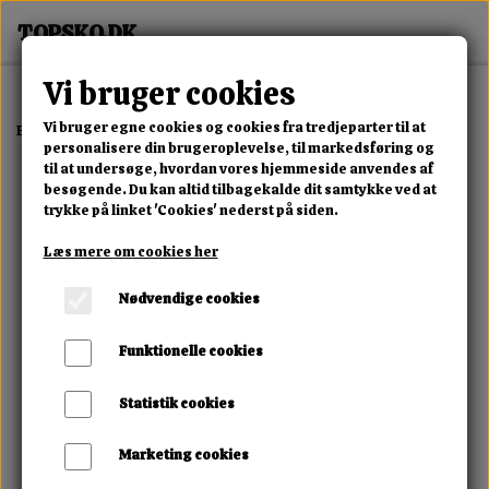
Vi bruger cookies
Vi bruger egne cookies og cookies fra tredjeparter til at
Forside
Erotisk Kollektion
Alle Produkter
Fetish Paddle Sort
personalisere din brugeroplevelse, til markedsføring og
til at undersøge, hvordan vores hjemmeside anvendes af
besøgende. Du kan altid tilbagekalde dit samtykke ved at
trykke på linket 'Cookies' nederst på siden.
Læs mere om cookies her
Nødvendige cookies
Funktionelle cookies
Statistik cookies
Marketing cookies