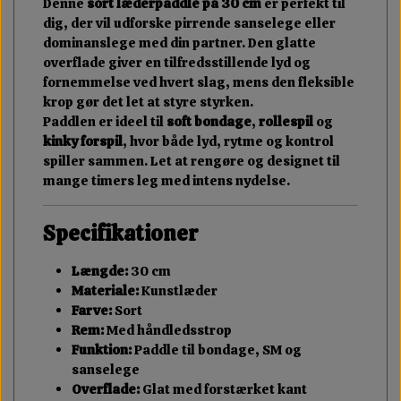
Denne
sort læderpaddle på 30 cm
er perfekt til
dig, der vil udforske pirrende sanselege eller
dominanslege med din partner. Den glatte
overflade giver en tilfredsstillende lyd og
fornemmelse ved hvert slag, mens den fleksible
krop gør det let at styre styrken.
Paddlen er ideel til
soft bondage
,
rollespil
og
kinky forspil
, hvor både lyd, rytme og kontrol
spiller sammen. Let at rengøre og designet til
mange timers leg med intens nydelse.
Specifikationer
Længde:
30 cm
Materiale:
Kunstlæder
Farve:
Sort
Rem:
Med håndledsstrop
Funktion:
Paddle til bondage, SM og
sanselege
Overflade:
Glat med forstærket kant