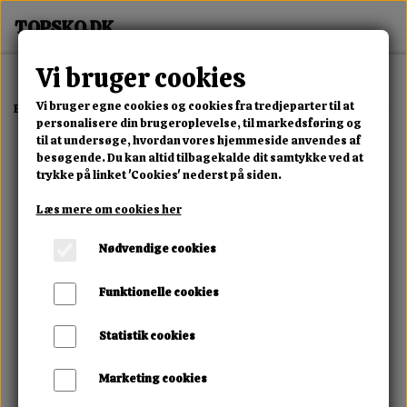
Vi bruger cookies
Vi bruger egne cookies og cookies fra tredjeparter til at
Forside
Erotisk Kollektion
Dvd
Fucking Maschines Pussy Of Steel 
personalisere din brugeroplevelse, til markedsføring og
til at undersøge, hvordan vores hjemmeside anvendes af
besøgende. Du kan altid tilbagekalde dit samtykke ved at
trykke på linket 'Cookies' nederst på siden.
Læs mere om cookies her
Nødvendige cookies
Funktionelle cookies
Statistik cookies
Marketing cookies