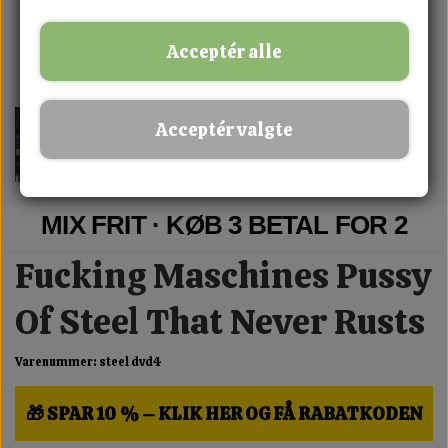
Acceptér alle
Acceptér valgte
MIX FRIT · KØB 3 BETAL FOR 2
Fucking Maschines Pussy
Of Steel That Never Rusts
Varenummer: steel dvd4
🎁 SPAR 10 % – KLIK HER OG FÅ RABATKODEN