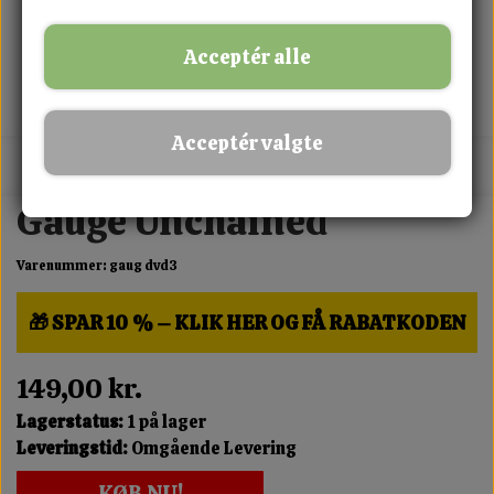
Acceptér alle
Acceptér valgte
MIX FRIT · KØB 3 BETAL FOR 2
Gauge Unchained
Varenummer: gaug dvd3
🎁 SPAR 10 % – KLIK HER OG FÅ RABATKODEN
149,00 kr.
Lagerstatus:
1 på lager
Leveringstid:
Omgående Levering
KØB NU!