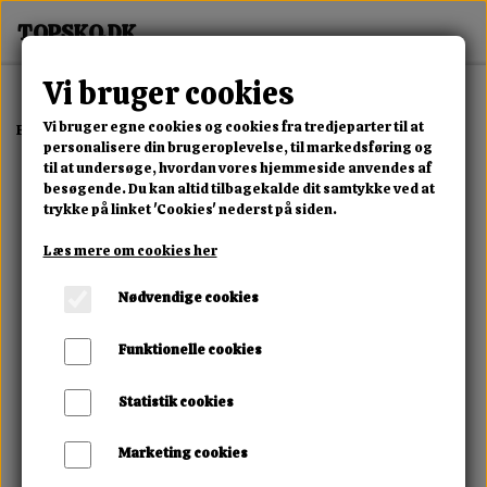
Vi bruger cookies
Vi bruger egne cookies og cookies fra tredjeparter til at
Forside
Erotisk Kollektion
Dvd
Gauge Unchained
personalisere din brugeroplevelse, til markedsføring og
til at undersøge, hvordan vores hjemmeside anvendes af
besøgende. Du kan altid tilbagekalde dit samtykke ved at
trykke på linket 'Cookies' nederst på siden.
Læs mere om cookies her
Nødvendige cookies
Funktionelle cookies
Statistik cookies
Marketing cookies