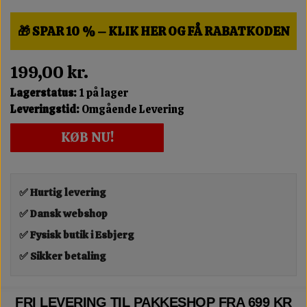
🎁 SPAR 10 % – KLIK HER OG FÅ RABATKODEN
199,00 kr.
Lagerstatus:
1 på lager
Leveringstid:
Omgående Levering
KØB NU!
✅ Hurtig levering
✅ Dansk webshop
✅ Fysisk butik i Esbjerg
✅ Sikker betaling
FRI LEVERING TIL PAKKESHOP FRA 699 KR