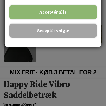
Acceptér alle
Acceptér valgte
MIX FRIT · KØB 3 BETAL FOR 2
Happy Ride Vibro
Saddelbetræk
Varenummer: Happy r7