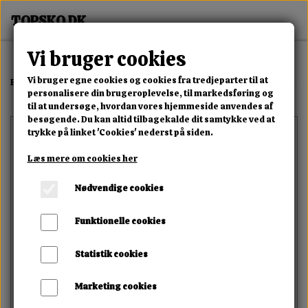
Vi bruger cookies
Vi bruger egne cookies og cookies fra tredjeparter til at
Forside
Erotisk Kollektion
Alle Produkter
Happy Ride Vibro Sadde
personalisere din brugeroplevelse, til markedsføring og
til at undersøge, hvordan vores hjemmeside anvendes af
besøgende. Du kan altid tilbagekalde dit samtykke ved at
trykke på linket 'Cookies' nederst på siden.
Læs mere om cookies her
Nødvendige cookies
Funktionelle cookies
Statistik cookies
Marketing cookies