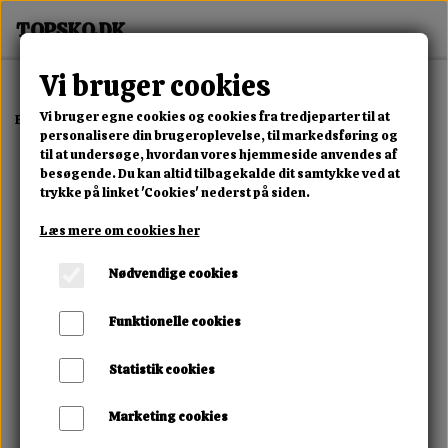
Vi bruger cookies
Vi bruger egne cookies og cookies fra tredjeparter til at
Forside
Erotisk Kollektion
Dvd
Herskerinden
personalisere din brugeroplevelse, til markedsføring og
til at undersøge, hvordan vores hjemmeside anvendes af
besøgende. Du kan altid tilbagekalde dit samtykke ved at
trykke på linket 'Cookies' nederst på siden.
Læs mere om cookies her
Nødvendige cookies
Funktionelle cookies
Statistik cookies
Marketing cookies