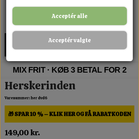
Acceptér alle
Acceptér valgte
MIX FRIT · KØB 3 BETAL FOR 2
Herskerinden
Varenummer: her dvd6
🎁 SPAR 10 % – KLIK HER OG FÅ RABATKODEN
149,00 kr.