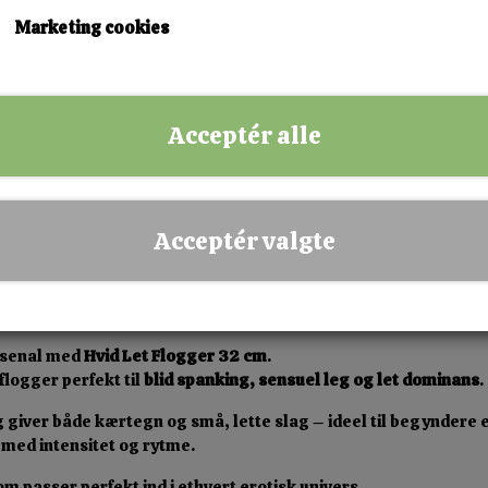
Marketing cookies
✅ Hurtig levering
✅ Dansk webshop
✅ Fysisk butik i Esbjerg
Acceptér alle
✅ Sikker betaling
Acceptér valgte
arsenal med
Hvid Let Flogger 32 cm
.
logger perfekt til
blid spanking, sensuel leg og let dominans
.
giver både kærtegn og små, lette slag – ideel til begyndere e
r med intensitet og rytme.
om passer perfekt ind i ethvert erotisk univers.