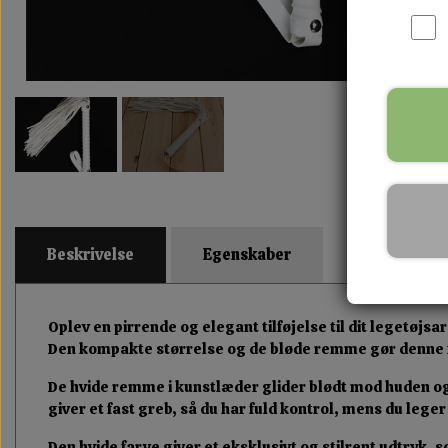
Beskrivelse
Egenskaber
Oplev en pirrende og elegant tilføjelse til dit legetøjs
Den kompakte størrelse og de bløde remme gør denne f
De hvide remme i kunstlæder glider blødt mod huden og 
giver et fast greb, så du har fuld kontrol, mens du lege
Den hvide farve giver et eksklusivt og stilrent udtryk, s