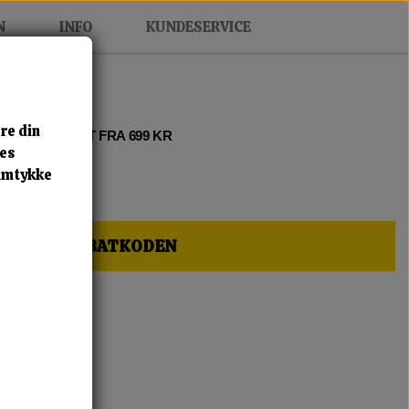
N
INFO
KUNDESERVICE
re din
 2 • FRI FRAGT FRA 699 KR
res
samtykke
HER OG FÅ RABATKODEN