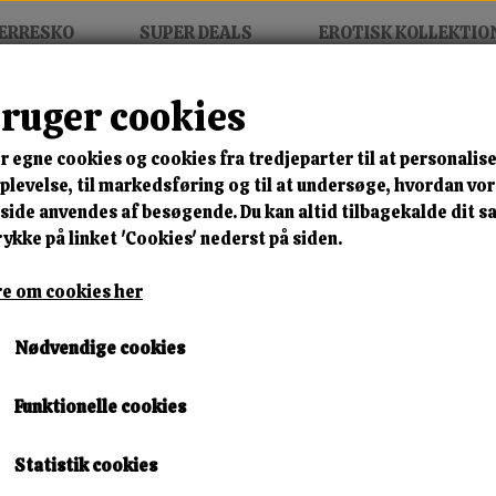
ERRESKO
SUPER DEALS
EROTISK KOLLEKTIO
bruger cookies
t Flogger 32cm
r egne cookies og cookies fra tredjeparter til at personalise
MIX FRIT • KØB 3 BETAL FOR
levelse, til markedsføring og til at undersøge, hvordan vo
ide anvendes af besøgende. Du kan altid tilbagekalde dit 
Hvid Let Flogger 32cm
rykke på linket 'Cookies' nederst på siden.
e om cookies her
🎁 SPAR 10 % – KLIK 
Nødvendige cookies
79,00 kr.
Lagerstatus:
1 på lager
Funktionelle cookies
Leveringstid:
Omgående Levering
Statistik cookies
KØB NU!