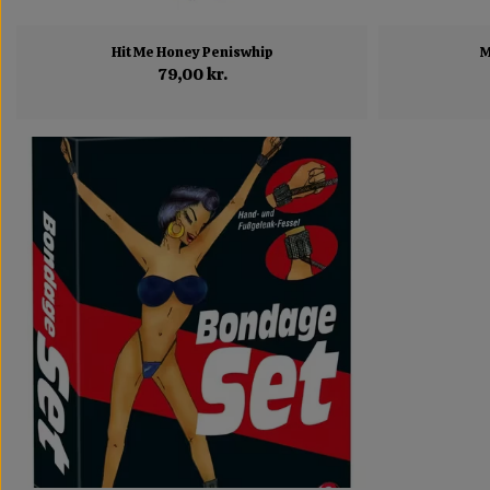
Hit Me Honey Peniswhip
M
79,00 kr.