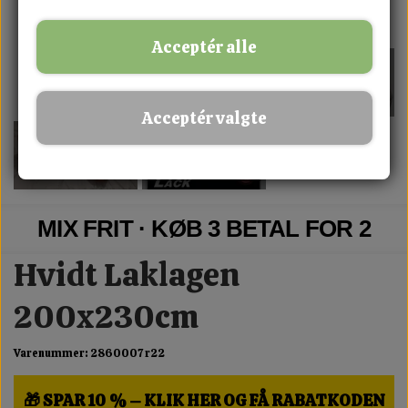
Acceptér alle
Acceptér valgte
MIX FRIT · KØB 3 BETAL FOR 2
Hvidt Laklagen
200x230cm
Varenummer: 2860007 r22
🎁 SPAR 10 % – KLIK HER OG FÅ RABATKODEN