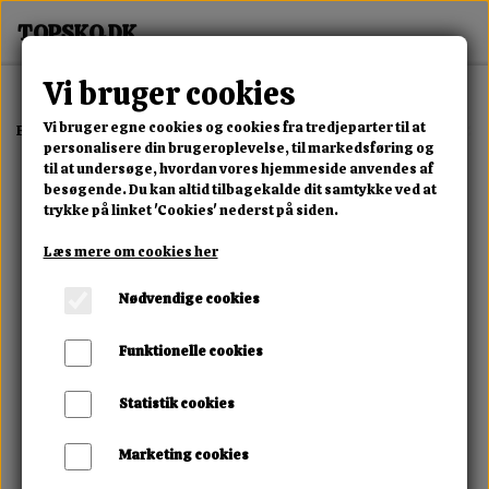
Vi bruger cookies
Vi bruger egne cookies og cookies fra tredjeparter til at
Forside
Erotisk Kollektion
Alle Produkter
Hvidt Laklagen 200x2
personalisere din brugeroplevelse, til markedsføring og
til at undersøge, hvordan vores hjemmeside anvendes af
besøgende. Du kan altid tilbagekalde dit samtykke ved at
trykke på linket 'Cookies' nederst på siden.
Læs mere om cookies her
Nødvendige cookies
Funktionelle cookies
Statistik cookies
Marketing cookies