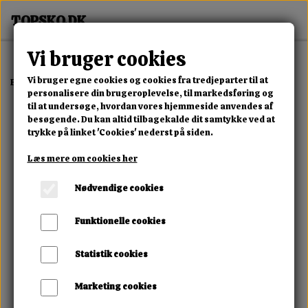
Vi bruger cookies
Vi bruger egne cookies og cookies fra tredjeparter til at
Forside
Erotisk Kollektion
Alle Produkter
Ice Butt Fleshlight
personalisere din brugeroplevelse, til markedsføring og
til at undersøge, hvordan vores hjemmeside anvendes af
besøgende. Du kan altid tilbagekalde dit samtykke ved at
trykke på linket 'Cookies' nederst på siden.
Læs mere om cookies her
Nødvendige cookies
Funktionelle cookies
Statistik cookies
Marketing cookies