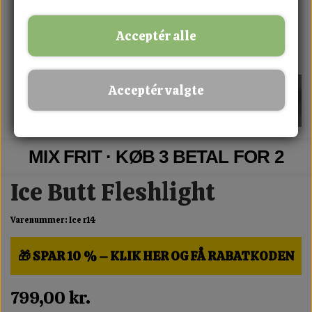
Acceptér alle
Acceptér valgte
MIX FRIT · KØB 3 BETAL FOR 2
Ice Butt Fleshlight
Varenummer: Ice r14
🎁 SPAR 10 % – KLIK HER OG FÅ RABATKODEN
799,00 kr.