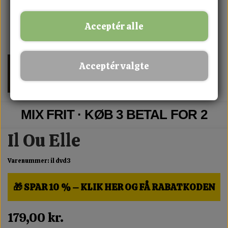
Acceptér alle
Acceptér valgte
MIX FRIT · KØB 3 BETAL FOR 2
Il Ou Elle
Varenummer: il dvd3
🎁 SPAR 10 % – KLIK HER OG FÅ RABATKODEN
179,00 kr.