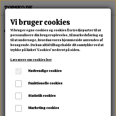
Vi bruger cookies
Vi bruger egne cookies og cookies fra tredjeparter til at
Forside
Erotisk Kollektion
Dvd
Il Ou Elle
personalisere din brugeroplevelse, til markedsføring og
til at undersøge, hvordan vores hjemmeside anvendes af
besøgende. Du kan altid tilbagekalde dit samtykke ved at
trykke på linket 'Cookies' nederst på siden.
Læs mere om cookies her
Nødvendige cookies
Funktionelle cookies
Statistik cookies
Marketing cookies