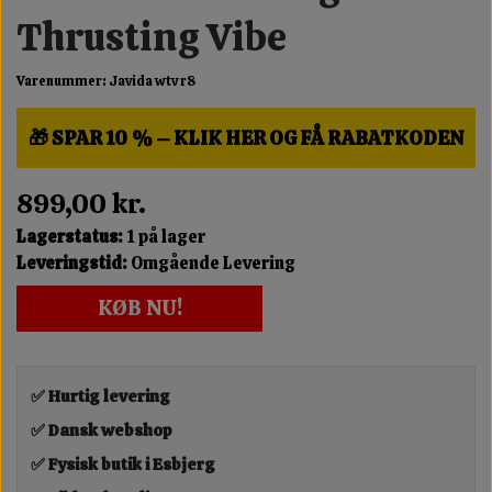
Thrusting Vibe
Varenummer: Javida wtv r8
🎁 SPAR 10 % – KLIK HER OG FÅ RABATKODEN
899,00 kr.
Lagerstatus:
1 på lager
Leveringstid:
Omgående Levering
KØB NU!
✅ Hurtig levering
✅ Dansk webshop
✅ Fysisk butik i Esbjerg