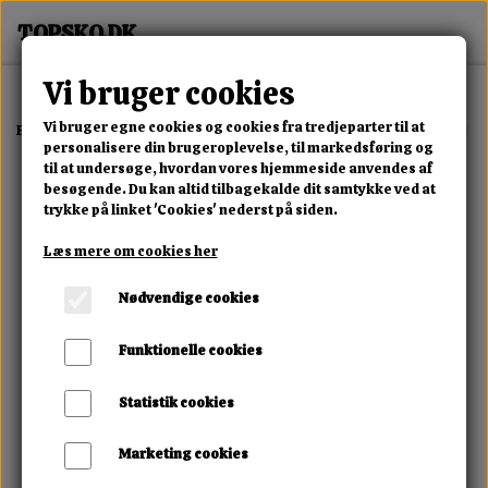
Vi bruger cookies
Vi bruger egne cookies og cookies fra tredjeparter til at
Forside
Erotisk Kollektion
Alle Produkter
Javida - Warming & Thr
personalisere din brugeroplevelse, til markedsføring og
til at undersøge, hvordan vores hjemmeside anvendes af
besøgende. Du kan altid tilbagekalde dit samtykke ved at
trykke på linket 'Cookies' nederst på siden.
Læs mere om cookies her
Nødvendige cookies
Funktionelle cookies
Statistik cookies
Marketing cookies