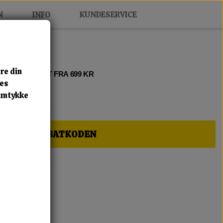
N
INFO
KUNDESERVICE
re din
 2 • FRI FRAGT FRA 699 KR
res
samtykke
HER OG FÅ RABATKODEN