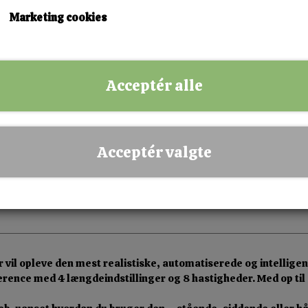
Marketing cookies
✅ Hurtig levering
✅ Dansk webshop
✅ Fysisk butik i Esbjerg
Acceptér alle
✅ Sikker betaling
Acceptér valgte
der vil opleve den mest realistiske, automatiserede og intellig
erence med 4 længdeindstillinger og 8 hastigheder. Med op ti