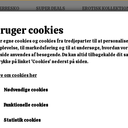
ERRESKO
SUPER DEALS
EROTISK KOLLEKTIO
bruger cookies
iro
r egne cookies og cookies fra tredjeparter til at personalise
MIX FRIT • KØB 3 BETAL FOR
levelse, til markedsføring og til at undersøge, hvordan vo
ide anvendes af besøgende. Du kan altid tilbagekalde dit 
Keon Kiiro
rykke på linket 'Cookies' nederst på siden.
e om cookies her
🎁 SPAR 10 % – KLIK 
Nødvendige cookies
2.499,00 kr.
Lagerstatus:
1 på lager
Funktionelle cookies
Leveringstid:
Omgående Levering
Statistik cookies
KØB NU!