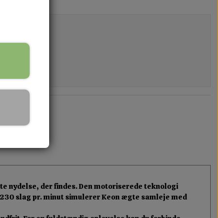
ente nydelse, der findes. Den motoriserede teknologi
l 230 slag pr. minut simulerer Keon ægte samleje med