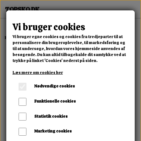
Vi bruger cookies
Vi bruger egne cookies og cookies fra tredjeparter til at
Forside
Erotisk Kollektion
Alle Produkter
King Cock 12"
personalisere din brugeroplevelse, til markedsføring og
til at undersøge, hvordan vores hjemmeside anvendes af
besøgende. Du kan altid tilbagekalde dit samtykke ved at
trykke på linket 'Cookies' nederst på siden.
Læs mere om cookies her
Nødvendige cookies
Funktionelle cookies
Statistik cookies
Marketing cookies