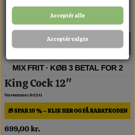
Acceptér alle
Acceptér valgte
MIX FRIT · KØB 3 BETAL FOR 2
King Cock 12"
Varenummer: Kc12 t1
🎁 SPAR 10 % – KLIK HER OG FÅ RABATKODEN
699,00 kr.