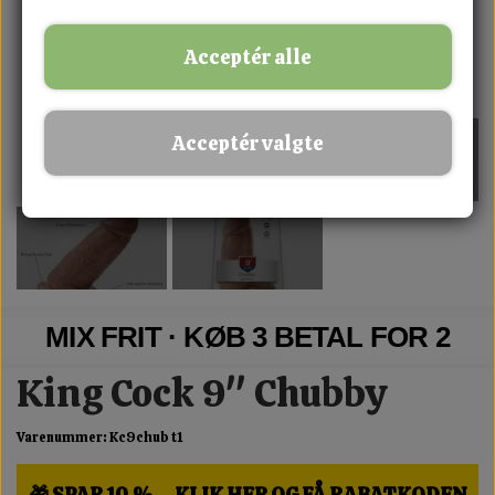
Acceptér alle
Acceptér valgte
MIX FRIT · KØB 3 BETAL FOR 2
King Cock 9" Chubby
Varenummer: Kc9chub t1
🎁 SPAR 10 % – KLIK HER OG FÅ RABATKODEN