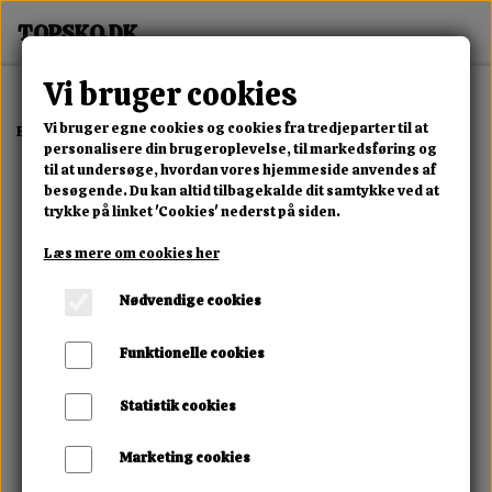
Vi bruger cookies
Vi bruger egne cookies og cookies fra tredjeparter til at
Forside
Erotisk Kollektion
Alle Produkter
King Cock 9" Chubby
personalisere din brugeroplevelse, til markedsføring og
til at undersøge, hvordan vores hjemmeside anvendes af
besøgende. Du kan altid tilbagekalde dit samtykke ved at
trykke på linket 'Cookies' nederst på siden.
Læs mere om cookies her
Nødvendige cookies
Funktionelle cookies
Statistik cookies
Marketing cookies