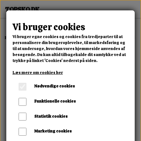
Vi bruger cookies
Vi bruger egne cookies og cookies fra tredjeparter til at
Forside
Erotisk Kollektion
Alle Produkter
Kinky Pleasure Double 
personalisere din brugeroplevelse, til markedsføring og
til at undersøge, hvordan vores hjemmeside anvendes af
besøgende. Du kan altid tilbagekalde dit samtykke ved at
trykke på linket 'Cookies' nederst på siden.
Læs mere om cookies her
Nødvendige cookies
Funktionelle cookies
Statistik cookies
Marketing cookies