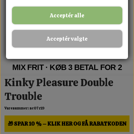
Acceptér alle
Acceptér valgte
MIX FRIT · KØB 3 BETAL FOR 2
Kinky Pleasure Double
Trouble
Varenummer: nc07 r19
🎁 SPAR 10 % – KLIK HER OG FÅ RABATKODEN