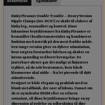
Beskrivelse
Egenskaber
Kinky Pleasure Double Trouble – Heavy Version
Nipple Clamps (Art. NC07) er skabt til elskere af
kinky leg, sensualitet og kontrol. Disse
luksuriøse brystklemmer fra Kinky Pleasure er
fremstillet i kvalitetsmaterialer og kombinerer
funktion med æstetik på den mest frække måde.
Den tunge version giver en dybere stimulation,
hvor vægten forstærker følelsen og skaber en
intens spænding ved hvert bevægelse. De
justerbare skruer gør det muligt at finjustere
trykket, så du selv bestemmer, hvor hårdt
klemmerne skal sidde – fra let pirrende til dybt
stimulerende.
Designet er både elegant og praktisk med en
blank metalfinish, der oser af luksus. Uanset om
du er ny indenfor BDSM eller en erfaren
entusiast, vil disse brystklemmer bringe en ny
dimension af nydelse og udforskning til dine