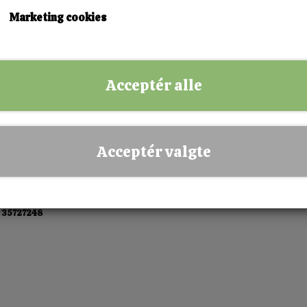
KØB NU!
Marketing cookies
✅ Hurtig levering
✅ Dansk webshop
Acceptér alle
✅ Fysisk butik i Esbjerg
✅ Sikker betaling
Acceptér valgte
 35727248