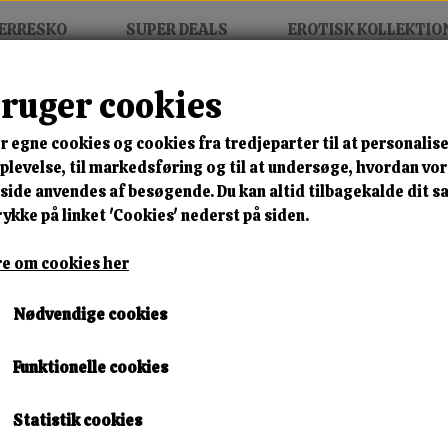
ERRESKO
SUPER DEALS
EROTISK KOLLEKTIO
bruger cookies
r egne cookies og cookies fra tredjeparter til at personalise
MIX FRIT • KØB 3 BETAL FOR
levelse, til markedsføring og til at undersøge, hvordan vo
ide anvendes af besøgende. Du kan altid tilbagekalde dit 
Latina Extassy
rykke på linket 'Cookies' nederst på siden.
Varenummer: ext dvd1
e om cookies her
🎁 SPAR 10 % – KLIK 
Nødvendige cookies
49,00 kr.
Funktionelle cookies
Lagerstatus:
1 på lager
Leveringstid:
Omgående Levering
Statistik cookies