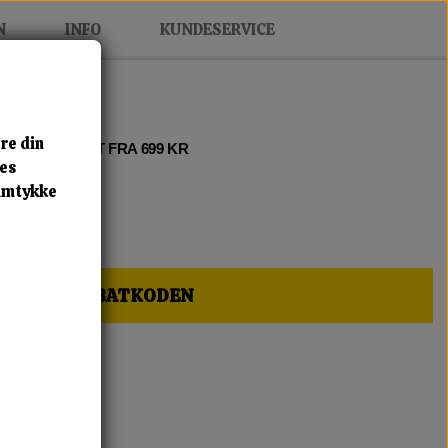
N
INFO
KUNDESERVICE
re din
 2 • FRI FRAGT FRA 699 KR
res
samtykke
HER OG FÅ RABATKODEN