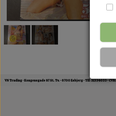
VN Trading
Kongensgade 87 St. Tv.
6700 Esbjerg
Tlf: 31334033
CVR: