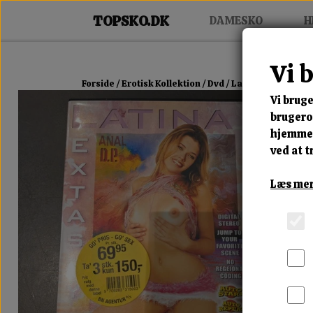
DAMESKO
H
Vi 
Forside
Erotisk Kollektion
Dvd
Latina Extassy
Vi bruge
brugerop
hjemmes
ved at t
Læs mer