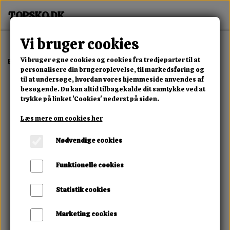
Vi bruger cookies
Vi bruger egne cookies og cookies fra tredjeparter til at
Forside
Erotisk Kollektion
Alle Produkter
London Kondom
personalisere din brugeroplevelse, til markedsføring og
til at undersøge, hvordan vores hjemmeside anvendes af
besøgende. Du kan altid tilbagekalde dit samtykke ved at
trykke på linket 'Cookies' nederst på siden.
Læs mere om cookies her
Nødvendige cookies
Funktionelle cookies
Statistik cookies
Marketing cookies