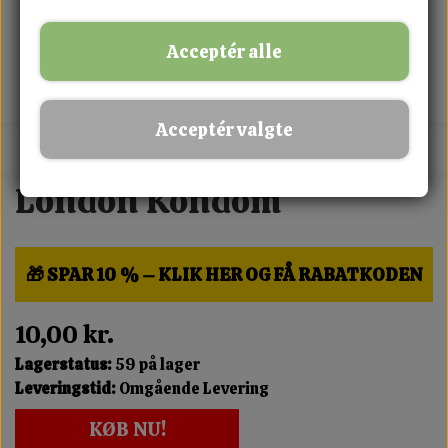
Acceptér alle
Acceptér valgte
MIX FRIT · KØB 3 BETAL FOR 2
London Kondom
🎁 SPAR 10 % – KLIK HER OG FÅ RABATKODEN
10,00 kr.
Lagerstatus:
59 på lager
Leveringstid:
Omgående Levering
KØB NU!