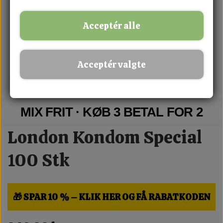
Acceptér alle
Acceptér valgte
MIX FRIT · KØB 3 BETAL FOR 2
London Kondom Special
100 Stk
🎁 SPAR 10 % – KLIK HER OG FÅ RABATKODEN