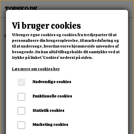
Vi bruger cookies
Vi bruger egne cookies og cookies fra tredjeparter til at
Forside
Erotisk Kollektion
Alle Produkter
London Kondom Special 
personalisere din brugeroplevelse, til markedsføring og
til at undersøge, hvordan vores hjemmeside anvendes af
besøgende. Du kan altid tilbagekalde dit samtykke ved at
trykke på linket 'Cookies' nederst på siden.
Læs mere om cookies her
Nødvendige cookies
Funktionelle cookies
Statistik cookies
Marketing cookies