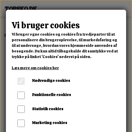
Vi bruger cookies
Vi bruger egne cookies og cookies fra tredjeparter til at
Forside
Erotisk Kollektion
Dvd
Luscious Latinas
personalisere din brugeroplevelse, til markedsføring og
til at undersøge, hvordan vores hjemmeside anvendes af
besøgende. Du kan altid tilbagekalde dit samtykke ved at
trykke på linket 'Cookies' nederst på siden.
Læs mere om cookies her
Nødvendige cookies
Funktionelle cookies
Statistik cookies
Marketing cookies