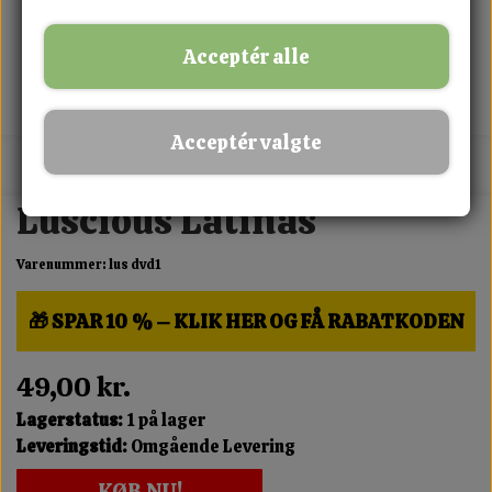
Acceptér alle
Acceptér valgte
MIX FRIT · KØB 3 BETAL FOR 2
Luscious Latinas
Varenummer: lus dvd1
🎁 SPAR 10 % – KLIK HER OG FÅ RABATKODEN
49,00 kr.
Lagerstatus:
1 på lager
Leveringstid:
Omgående Levering
KØB NU!