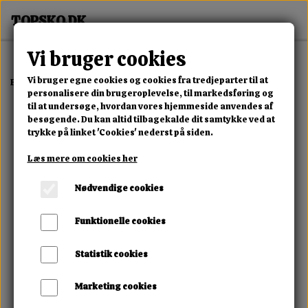
Vi bruger cookies
Vi bruger egne cookies og cookies fra tredjeparter til at
Forside
Erotisk Kollektion
Alle Produkter
Magic Hands
personalisere din brugeroplevelse, til markedsføring og
til at undersøge, hvordan vores hjemmeside anvendes af
besøgende. Du kan altid tilbagekalde dit samtykke ved at
trykke på linket 'Cookies' nederst på siden.
Læs mere om cookies her
Nødvendige cookies
Funktionelle cookies
Statistik cookies
Marketing cookies