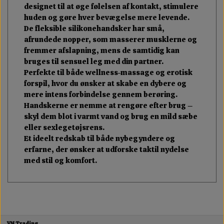
designet til at øge følelsen af kontakt, stimulere
huden og gøre hver bevægelse mere levende.
De fleksible silikonehandsker har små,
afrundede nopper, som masserer musklerne og
fremmer afslapning, mens de samtidig kan
bruges til sensuel leg med din partner.
Perfekte til både wellness-massage og erotisk
forspil, hvor du ønsker at skabe en dybere og
mere intens forbindelse gennem berøring.
Handskerne er nemme at rengøre efter brug –
skyl dem blot i varmt vand og brug en mild sæbe
eller sexlegetøjsrens.
Et ideelt redskab til både nybegyndere og
erfarne, der ønsker at udforske taktil nydelse
med stil og komfort.
VN Trading