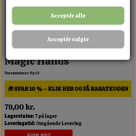
Acceptér alle
Acceptér valgte
MIX FRIT · KØB 3 BETAL FOR 2
Magic Hands
Varenummer: Pp t3
🎁 SPAR 10 % – KLIK HER OG FÅ RABATKODEN
79,00 kr.
Lagerstatus:
7 på lager
Leveringstid:
Omgående Levering
KØB NU!