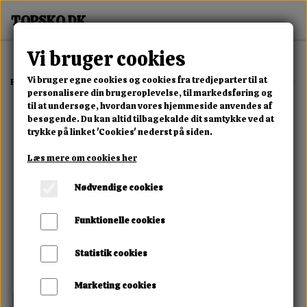
Vi bruger cookies
Vi bruger egne cookies og cookies fra tredjeparter til at
Forside
Erotisk Kollektion
Alle Produkter
Magoon Vanilla Erotic 
personalisere din brugeroplevelse, til markedsføring og
til at undersøge, hvordan vores hjemmeside anvendes af
besøgende. Du kan altid tilbagekalde dit samtykke ved at
trykke på linket 'Cookies' nederst på siden.
Læs mere om cookies her
Nødvendige cookies
Funktionelle cookies
Statistik cookies
Marketing cookies