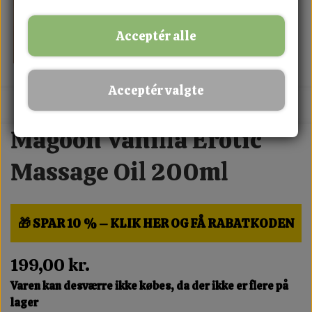
Acceptér alle
Acceptér valgte
MIX FRIT · KØB 3 BETAL FOR 2
Magoon Vanilla Erotic
Massage Oil 200ml
🎁 SPAR 10 % – KLIK HER OG FÅ RABATKODEN
199,00 kr.
Varen kan desværre ikke købes, da der ikke er flere på
lager