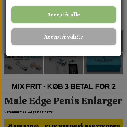
Acceptér alle
Acceptér valgte
MIX FRIT · KØB 3 BETAL FOR 2
Male Edge Penis Enlarger
Varenummer: edge basic r20
🎁 SPAR 10 % – KLIK HER OG FÅ RABATKODEN