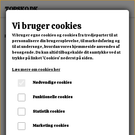
Vi bruger cookies
Vi bruger egne cookies og cookies fra tredjeparter til at
Forside
Erotisk Kollektion
Alle Produkter
Male Edge Penis Enlarg
personalisere din brugeroplevelse, til markedsføring og
til at undersøge, hvordan vores hjemmeside anvendes af
besøgende. Du kan altid tilbagekalde dit samtykke ved at
trykke på linket 'Cookies' nederst på siden.
Læs mere om cookies her
Nødvendige cookies
Funktionelle cookies
Statistik cookies
Marketing cookies