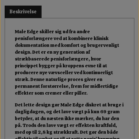
Beskrivelse
Male Edge skiller sig ud fra andre
penisforlængere ved at kombinere klinisk
dokumentation med komfort og brugervenligt
design. Det er en ny generation af
strækbaserede penisforlængere, hvor
princippet bygger på kroppens evne til at
producere nye vævsceller ved kontinuerligt
stræk. Denne naturlige proces giver en
permanent forstørrelse, frem for midlertidige
effekter som cremer eller piller.
Det lette design gør Male Edge diskret at bruge i
dagligdagen, og det lave vægt på kun 69 gram
betyder, at du næsten ikke mærker, du har den
på. Trods den lave vægt er effekten kraftfuld,
med op til 2,8 kg strækkraft. Det gør den både
effektiv til vækst og til at rette penis’ krumning