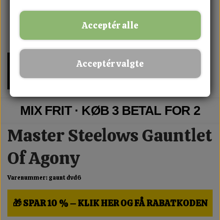
Acceptér alle
Acceptér valgte
MIX FRIT · KØB 3 BETAL FOR 2
Master Steelows Gauntlet
Of Agony
Varenummer: gaunt dvd6
🎁 SPAR 10 % – KLIK HER OG FÅ RABATKODEN