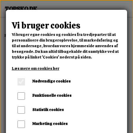
Vi bruger cookies
Vi bruger egne cookies og cookies fra tredjeparter til at
Forside
Erotisk Kollektion
Dvd
Master Steelows Gauntlet Of Agon
personalisere din brugeroplevelse, til markedsføring og
til at undersøge, hvordan vores hjemmeside anvendes af
besøgende. Du kan altid tilbagekalde dit samtykke ved at
trykke på linket 'Cookies' nederst på siden.
Læs mere om cookies her
Nødvendige cookies
Funktionelle cookies
Statistik cookies
Marketing cookies