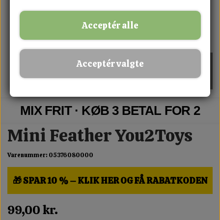
Acceptér alle
Acceptér valgte
MIX FRIT · KØB 3 BETAL FOR 2
Mini Feather You2Toys
Varenummer: 05376080000
🎁 SPAR 10 % – KLIK HER OG FÅ RABATKODEN
99,00 kr.