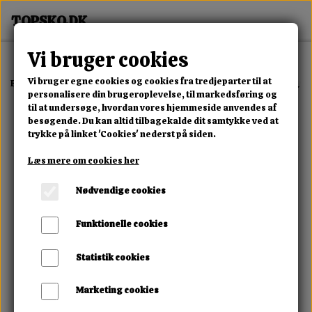
Vi bruger cookies
Vi bruger egne cookies og cookies fra tredjeparter til at
Forside
Erotisk Kollektion
Alle Produkter
Mini Feather You2Toys
personalisere din brugeroplevelse, til markedsføring og
til at undersøge, hvordan vores hjemmeside anvendes af
besøgende. Du kan altid tilbagekalde dit samtykke ved at
trykke på linket 'Cookies' nederst på siden.
Læs mere om cookies her
Nødvendige cookies
Funktionelle cookies
Statistik cookies
Marketing cookies