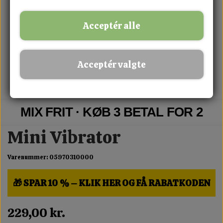
Acceptér alle
Acceptér valgte
MIX FRIT · KØB 3 BETAL FOR 2
Mini Vibrator
Varenummer: 05970310000
🎁 SPAR 10 % – KLIK HER OG FÅ RABATKODEN
229,00 kr.