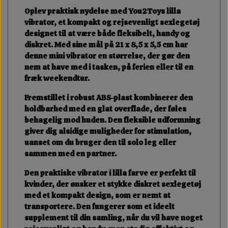
Oplev praktisk nydelse med
You2Toys lilla
vibrator
, et kompakt og
rejsevenligt sexlegetøj
designet til at være både fleksibelt, handy og
diskret. Med sine mål på
21 x 8,5 x 5,5 cm
har
denne
mini vibrator
en størrelse, der gør den
nem at have med i tasken, på ferien eller til en
fræk weekendtur.
Fremstillet i robust
ABS-plast
kombinerer den
holdbarhed med en glat overflade, der føles
behagelig mod huden. Den
fleksible udformning
giver dig alsidige muligheder for stimulation,
uanset om du bruger den til
solo leg
eller
sammen med en partner.
Den
praktiske vibrator
i
lilla farve
er perfekt til
kvinder, der ønsker et stykke
diskret sexlegetøj
med et kompakt design, som er nemt at
transportere. Den fungerer som et ideelt
supplement til din samling, når du vil have noget