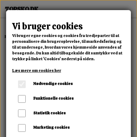
Vi bruger cookies
Vi bruger egne cookies og cookies fra tredjeparter til at
Forside
Erotisk Kollektion
Alle Produkter
Mini Vibrator
personalisere din brugeroplevelse, til markedsføring og
til at undersøge, hvordan vores hjemmeside anvendes af
besøgende. Du kan altid tilbagekalde dit samtykke ved at
trykke på linket 'Cookies' nederst på siden.
Læs mere om cookies her
Nødvendige cookies
Funktionelle cookies
Statistik cookies
Marketing cookies