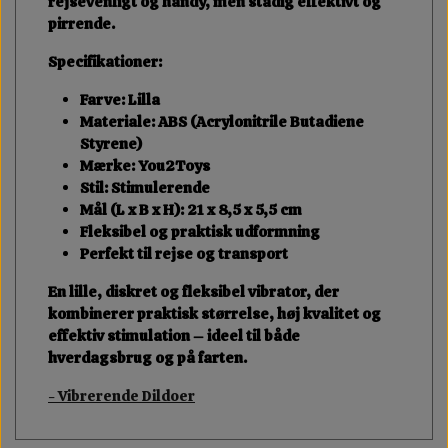
rejsevenligt og handy
, men stadig effektivt og
pirrende.
Specifikationer:
Farve: Lilla
Materiale: ABS (Acrylonitrile Butadiene
Styrene)
Mærke: You2Toys
Stil: Stimulerende
Mål (L x B x H): 21 x 8,5 x 5,5 cm
Fleksibel og praktisk udformning
Perfekt til rejse og transport
En
lille, diskret og fleksibel vibrator
, der
kombinerer
praktisk størrelse
, høj kvalitet og
effektiv stimulation – ideel til både
hverdagsbrug og på farten.
- Vibrerende Dildoer