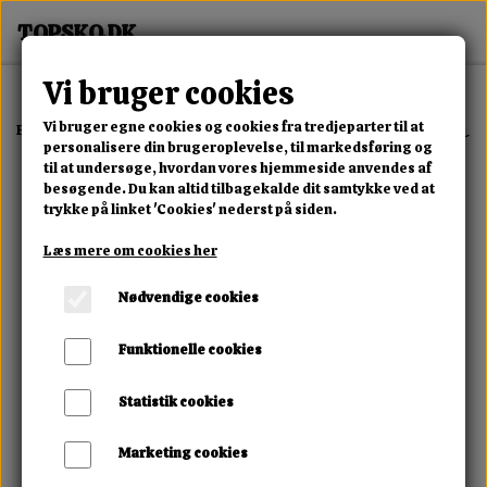
Vi bruger cookies
Vi bruger egne cookies og cookies fra tredjeparter til at
Forside
Erotisk Kollektion
Alle Produkter
Minikjole m. G-streng
personalisere din brugeroplevelse, til markedsføring og
til at undersøge, hvordan vores hjemmeside anvendes af
besøgende. Du kan altid tilbagekalde dit samtykke ved at
trykke på linket 'Cookies' nederst på siden.
Læs mere om cookies her
Nødvendige cookies
Funktionelle cookies
Statistik cookies
Marketing cookies