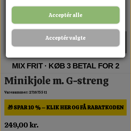
Acceptér alle
Acceptér valgte
MIX FRIT · KØB 3 BETAL FOR 2
Minikjole m. G-streng
Varenummer: 2716755 t1
🎁 SPAR 10 % – KLIK HER OG FÅ RABATKODEN
249,00 kr.