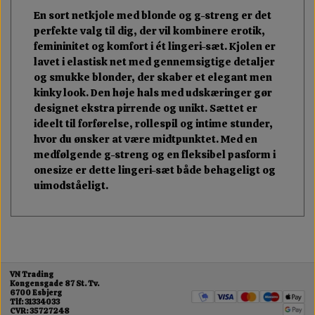
En sort netkjole med blonde og g-streng er det
perfekte valg til dig, der vil kombinere erotik,
femininitet og komfort i ét lingeri-sæt. Kjolen er
lavet i elastisk net med gennemsigtige detaljer
og smukke blonder, der skaber et elegant men
kinky look. Den høje hals med udskæringer gør
designet ekstra pirrende og unikt. Sættet er
ideelt til forførelse, rollespil og intime stunder,
hvor du ønsker at være midtpunktet. Med en
medfølgende g-streng og en fleksibel pasform i
onesize er dette lingeri-sæt både behageligt og
uimodståeligt.
VN Trading
Kongensgade 87 St. Tv.
6700 Esbjerg
Tlf: 31334033
CVR: 35727248