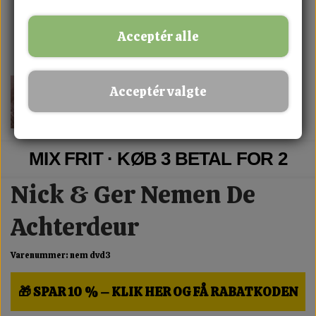
Acceptér alle
Acceptér valgte
MIX FRIT · KØB 3 BETAL FOR 2
Nick & Ger Nemen De
Achterdeur
Varenummer: nem dvd3
🎁 SPAR 10 % – KLIK HER OG FÅ RABATKODEN