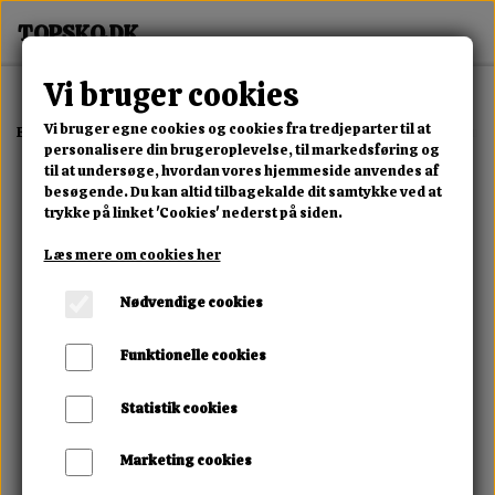
Vi bruger cookies
Vi bruger egne cookies og cookies fra tredjeparter til at
Forside
Erotisk Kollektion
Dvd
Nick & Ger Nemen De Achterdeur
personalisere din brugeroplevelse, til markedsføring og
til at undersøge, hvordan vores hjemmeside anvendes af
besøgende. Du kan altid tilbagekalde dit samtykke ved at
trykke på linket 'Cookies' nederst på siden.
Læs mere om cookies her
Nødvendige cookies
Funktionelle cookies
Statistik cookies
Marketing cookies