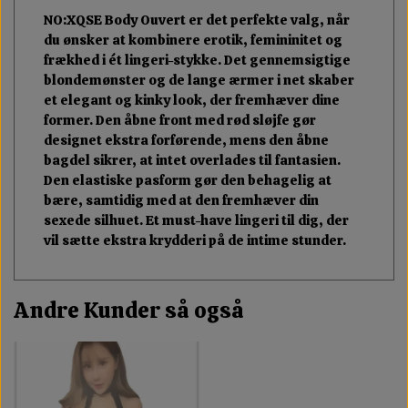
NO:XQSE Body Ouvert er det perfekte valg, når
du ønsker at kombinere erotik, femininitet og
frækhed i ét lingeri-stykke. Det gennemsigtige
blondemønster og de lange ærmer i net skaber
et elegant og kinky look, der fremhæver dine
former. Den åbne front med rød sløjfe gør
designet ekstra forførende, mens den åbne
bagdel sikrer, at intet overlades til fantasien.
Den elastiske pasform gør den behagelig at
bære, samtidig med at den fremhæver din
sexede silhuet. Et must-have lingeri til dig, der
vil sætte ekstra krydderi på de intime stunder.
Andre Kunder så også