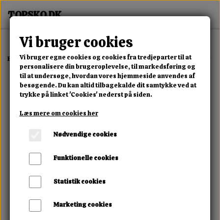
Vi bruger cookies
Vi bruger egne cookies og cookies fra tredjeparter til at
Forside
Erotisk Kollektion
Alle Produkter
NO:XQSE Body Ouvert
personalisere din brugeroplevelse, til markedsføring og
til at undersøge, hvordan vores hjemmeside anvendes af
besøgende. Du kan altid tilbagekalde dit samtykke ved at
trykke på linket 'Cookies' nederst på siden.
Læs mere om cookies her
Nødvendige cookies
Funktionelle cookies
Statistik cookies
Marketing cookies