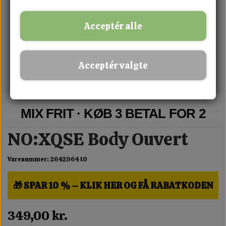
Acceptér alle
Acceptér valgte
MIX FRIT · KØB 3 BETAL FOR 2
NO:XQSE Body Ouvert
Varenummer: 2642964 t0
🎁 SPAR 10 % – KLIK HER OG FÅ RABATKODEN
349,00 kr.