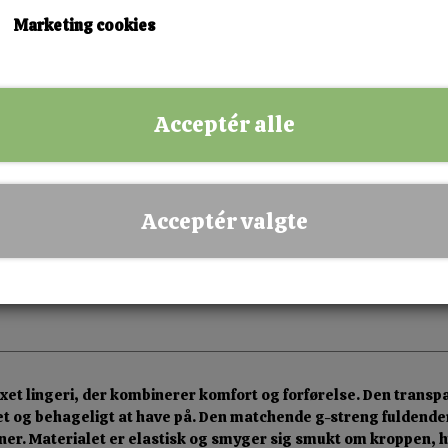
Marketing cookies
KØB NU!
Acceptér alle
✅ Hurtig levering
✅ Dansk webshop
✅ Fysisk butik i Esbjerg
Acceptér valgte
✅ Sikker betaling
xet lingeri, der kombinerer komfort og forførelse. Den tran
et og behageligt at have på. Den matchende g-streng fuldender 
er. Materialet er elastisk og smyger sig smukt om kroppen, hvi