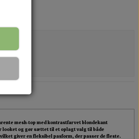
sparente mesh-top med kontrastfarvet blondekant
looket og gør sættet til et oplagt valg til både
lket giver en fleksibel pasform, der passer de fleste.