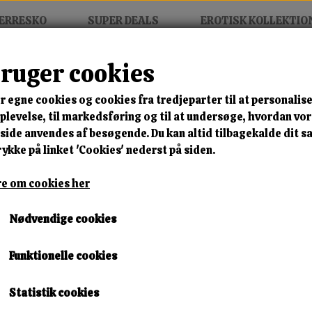
ERRESKO
SUPER DEALS
EROTISK KOLLEKTIO
bruger cookies
ve Amanta Babydoll
r egne cookies og cookies fra tredjeparter til at personalise
MIX FRIT • KØB 3 BETAL FOR
levelse, til markedsføring og til at undersøge, hvordan vo
ide anvendes af besøgende. Du kan altid tilbagekalde dit 
Obsessive Amanta Babydol
rykke på linket 'Cookies' nederst på siden.
Varenummer: 2741237
e om cookies her
🎁 SPAR 10 % – KLIK 
Nødvendige cookies
429,00 kr.
Funktionelle cookies
Størrelse
Statistik cookies
S/M