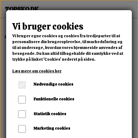
Vi bruger cookies
Vi bruger egne cookies og cookies fra tredjeparter til at
Forside
Erotisk Kollektion
Alle Produkter
Obsessive Amor Cherri
personalisere din brugeroplevelse, til markedsføring og
til at undersøge, hvordan vores hjemmeside anvendes af
besøgende. Du kan altid tilbagekalde dit samtykke ved at
trykke på linket 'Cookies' nederst på siden.
Læs mere om cookies her
Nødvendige cookies
Funktionelle cookies
Statistik cookies
Marketing cookies