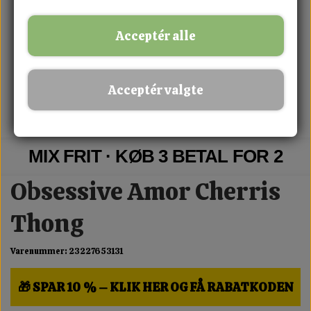
Acceptér alle
Acceptér valgte
MIX FRIT · KØB 3 BETAL FOR 2
Obsessive Amor Cherris
Thong
Varenummer: 23227653131
🎁 SPAR 10 % – KLIK HER OG FÅ RABATKODEN