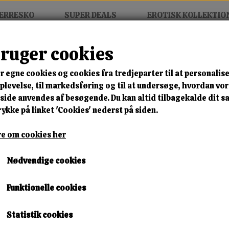
ERRESKO
SUPER DEALS
EROTISK KOLLEKTIO
bruger cookies
ve Bunny Suit
r egne cookies og cookies fra tredjeparter til at personalise
MIX FRIT • KØB 3 BETAL FOR
levelse, til markedsføring og til at undersøge, hvordan vo
ide anvendes af besøgende. Du kan altid tilbagekalde dit 
Obsessive Bunny Suit
rykke på linket 'Cookies' nederst på siden.
Varenummer: 24710943131 h3
e om cookies her
🎁 SPAR 10 % – KLIK 
Nødvendige cookies
599,00 kr.
Funktionelle cookies
Størrelse
Statistik cookies
S/M
L/XL