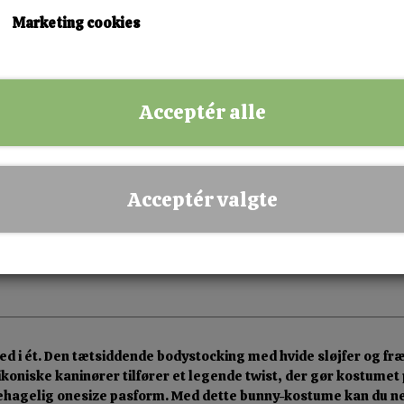
Marketing cookies
KØB NU!
Acceptér alle
✅ Hurtig levering
✅ Dansk webshop
✅ Fysisk butik i Esbjerg
Acceptér valgte
✅ Sikker betaling
 i ét. Den tætsiddende bodystocking med hvide sløjfer og fr
niske kaninører tilfører et legende twist, der gør kostumet per
 behagelig onesize pasform. Med dette bunny-kostume kan du n