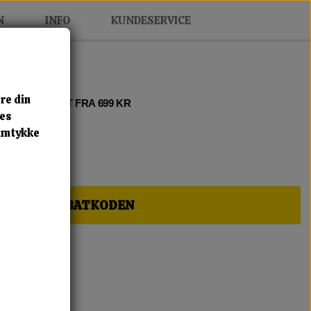
N
INFO
KUNDESERVICE
re din
 2 • FRI FRAGT FRA 699 KR
res
samtykke
HER OG FÅ RABATKODEN