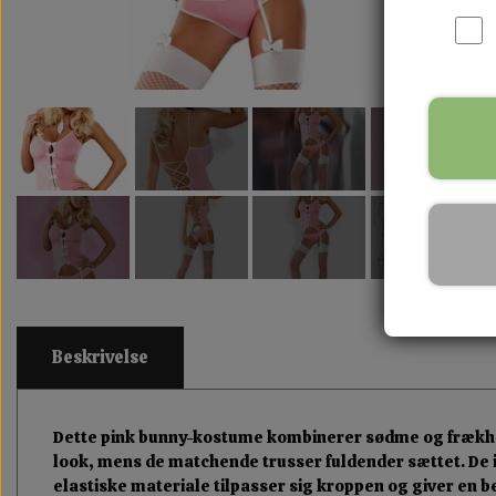
Beskrivelse
Dette pink bunny-kostume kombinerer sødme og frækhed
look, mens de matchende trusser fuldender sættet. De iko
elastiske materiale tilpasser sig kroppen og giver en