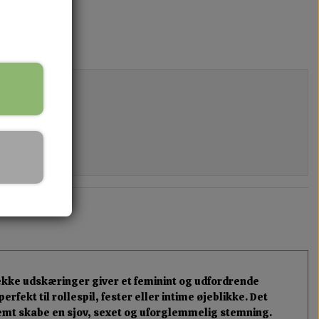
ække udskæringer giver et feminint og udfordrende
fekt til rollespil, fester eller intime øjeblikke. Det
emt skabe en sjov, sexet og uforglemmelig stemning.