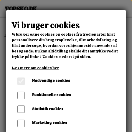
Vi bruger cookies
Vi bruger egne cookies og cookies fra tredjeparter til at
Forside
Erotisk Kollektion
Alle Produkter
Obsessive Mellania Sto
personalisere din brugeroplevelse, til markedsføring og
til at undersøge, hvordan vores hjemmeside anvendes af
besøgende. Du kan altid tilbagekalde dit samtykke ved at
trykke på linket 'Cookies' nederst på siden.
Læs mere om cookies her
Nødvendige cookies
Funktionelle cookies
Statistik cookies
Marketing cookies