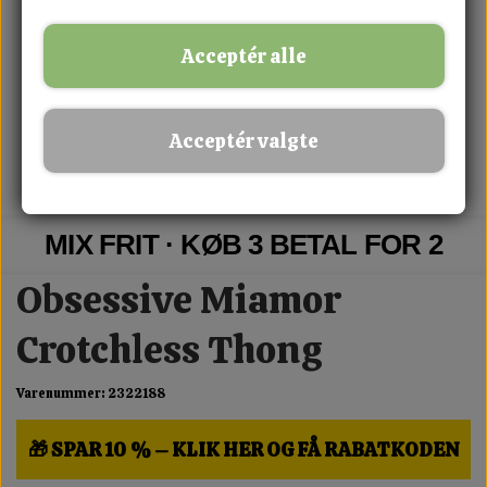
Acceptér alle
Acceptér valgte
MIX FRIT · KØB 3 BETAL FOR 2
Obsessive Miamor
Crotchless Thong
Varenummer: 2322188
🎁 SPAR 10 % – KLIK HER OG FÅ RABATKODEN