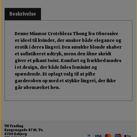
Beskrivelse
Denne Miamor Crotchless Thong fra Obsessive
er ideel til kvinder, der ønsker både elegance og
erotik i deres lingeri. Den smukke blonde skaber
et sofistikeret udtryk, mens den åbne skridt
giver et pikant twist. Komfort og frækhed mødes
i et design, der både føles feminint og
spændende. Et oplagt valg til at pifte
garderoben op med et stykke lingeri, der ikke
går ubemærket hen.
VN Trading
Kongensgade 87 St. Tv.
6700 Esbjerg