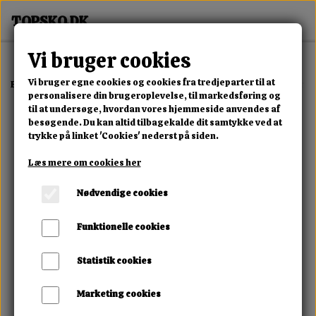
Vi bruger cookies
Vi bruger egne cookies og cookies fra tredjeparter til at
Forside
Erotisk Kollektion
Alle Produkter
Obsessive Miamor Crot
personalisere din brugeroplevelse, til markedsføring og
til at undersøge, hvordan vores hjemmeside anvendes af
besøgende. Du kan altid tilbagekalde dit samtykke ved at
trykke på linket 'Cookies' nederst på siden.
Læs mere om cookies her
Nødvendige cookies
Funktionelle cookies
Statistik cookies
Marketing cookies