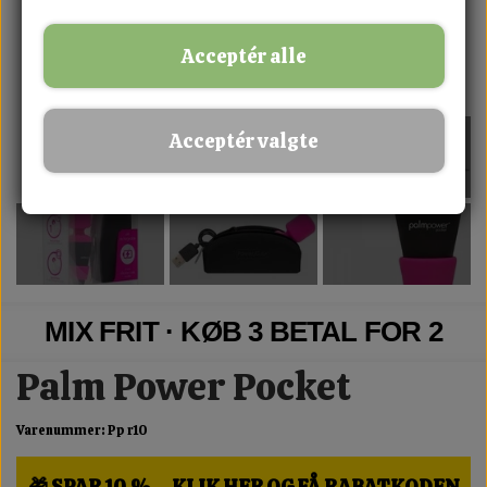
Acceptér alle
Acceptér valgte
MIX FRIT · KØB 3 BETAL FOR 2
Palm Power Pocket
Varenummer: Pp r10
🎁 SPAR 10 % – KLIK HER OG FÅ RABATKODEN