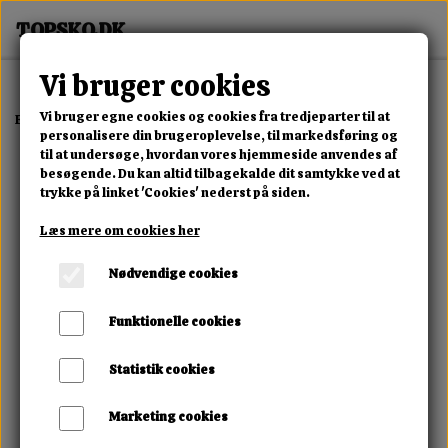
Vi bruger cookies
Vi bruger egne cookies og cookies fra tredjeparter til at
Forside
Erotisk Kollektion
Alle Produkter
Palm Power Pocket
personalisere din brugeroplevelse, til markedsføring og
til at undersøge, hvordan vores hjemmeside anvendes af
besøgende. Du kan altid tilbagekalde dit samtykke ved at
trykke på linket 'Cookies' nederst på siden.
Læs mere om cookies her
Nødvendige cookies
Funktionelle cookies
Statistik cookies
Marketing cookies