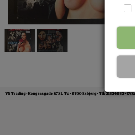
VN Trading
Kongensgade 87 St. Tv.
6700 Esbjerg
Tlf: 31334033
CVR: