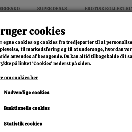
ERRESKO
SUPER DEALS
EROTISK KOLLEKTIO
bruger cookies
r egne cookies og cookies fra tredjeparter til at personalise
MIX FRIT • KØB 3 BETAL FOR
levelse, til markedsføring og til at undersøge, hvordan vo
ide anvendes af besøgende. Du kan altid tilbagekalde dit 
Passport
rykke på linket 'Cookies' nederst på siden.
Varenummer: pass dvd3
e om cookies her
🎁 SPAR 10 % – KLIK 
Nødvendige cookies
149,00 kr.
Funktionelle cookies
Lagerstatus:
1 på lager
Leveringstid:
Omgående Levering
Statistik cookies