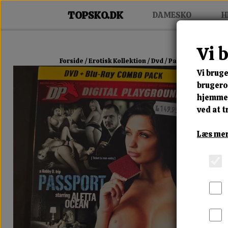
DAMESKO
H
Vi 
Forside
Erotisk Kollektion
Dvd
Passport
Vi bruge
brugerop
hjemmes
ved at t
Læs mer