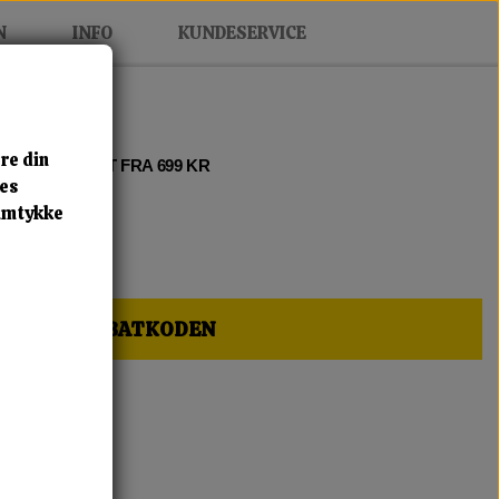
N
INFO
KUNDESERVICE
re din
 2 • FRI FRAGT FRA 699 KR
res
samtykke
HER OG FÅ RABATKODEN