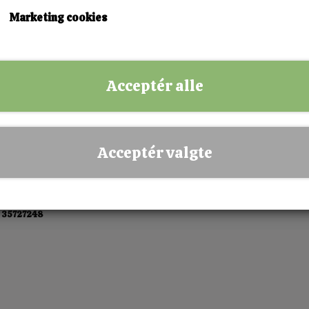
KØB NU!
Marketing cookies
✅ Hurtig levering
✅ Dansk webshop
Acceptér alle
✅ Fysisk butik i Esbjerg
✅ Sikker betaling
Acceptér valgte
 35727248